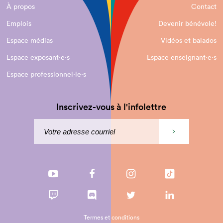
À propos
Contact
Emplois
Devenir bénévole!
Espace médias
Vidéos et balados
Espace exposant·e⋅s
Espace enseignant·e⋅s
Espace professionnel·le⋅s
Inscrivez-vous à l'infolettre
Termes et conditions