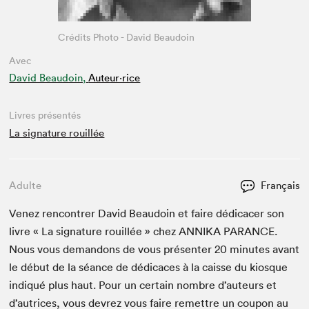
Crédits Photo - David Beaudoin
Avec
David Beaudoin,
Auteur·rice
Livres présentés
La signature rouillée
Adulte
Français
Venez ren­con­tr­er David Beau­doin et faire dédi­cac­er son
livre « La sig­na­ture rouil­lée » chez
ANNI­KA
PARANCE
.
Nous vous deman­dons de vous présen­ter
20
min­utes avant
le début de la séance de dédi­caces à la caisse du kiosque
indiqué plus haut. Pour un cer­tain nom­bre d’auteurs et
d’autrices, vous devrez vous faire remet­tre un coupon au