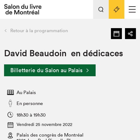
Tout sur l'édition 2022
Nos activités
retour
Retour à la programmation
Actualités
Liens pratiques
David Beaudoin en dédicaces
Édition 2022
Billetterie du Salon au Palais
Vidéos et Balados
Planifier sa visite
Au Palais
Club de lecture Braindate
Nous connaître
En personne
Projets partenaires 2022
18h30 à 19h30
Espace médias
Vendredi 25 novembre 2022
Espace exposant⋅e⋅s
Archives
Palais des congrès de Montréal