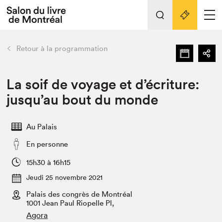
Tout sur l'édition 2022
Nos activités
retour
Retour à la programmation
Actualités
Liens pratiques
La soif de voyage et d’écriture:
jusqu’au bout du monde
Édition 2022
Vidéos et Balados
Au Palais
Planifier sa visite
En personne
Club de lecture Braindate
Nous connaître
15h30 à 16h15
Jeudi 25 novembre 2021
Projets partenaires 2022
Espace médias
Palais des congrès de Montréal
1001 Jean Paul Riopelle Pl,
Espace exposant⋅e⋅s
Archives
Agora