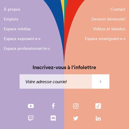
À propos
Contact
Emplois
Devenir bénévole!
Espace médias
Vidéos et balados
Espace exposant·e⋅s
Espace enseignant·e⋅s
Espace professionnel·le⋅s
Inscrivez-vous à l'infolettre