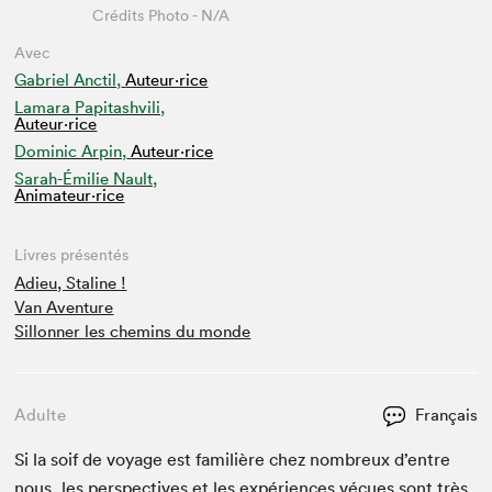
Crédits Photo - N/A
Avec
Gabriel Anctil,
Auteur·rice
Lamara Papitashvili,
Auteur·rice
Dominic Arpin,
Auteur·rice
Sarah-Émilie Nault,
Animateur⋅rice
Livres présentés
Adieu, Staline !
Van Aventure
Sillonner les chemins du monde
Adulte
Français
Si la soif de voy­age est famil­ière chez nom­breux d’entre
nous, les per­spec­tives et les expéri­ences vécues sont très