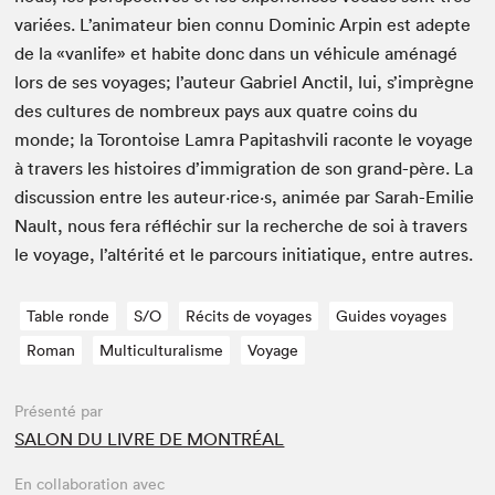
var­iées. L’animateur bien con­nu Dominic Arpin est adepte
de la «van­life» et habite donc dans un véhicule amé­nagé
lors de ses voy­ages; l’auteur Gabriel Anc­til, lui, s’im­prègne
des cul­tures de nom­breux pays aux qua­tre coins du
monde; la Toron­toise Lam­ra Pap­i­tashvili racon­te le voy­age
à tra­vers les his­toires d’immigration de son grand-père. La
dis­cus­sion entre les auteur·rice·s, ani­mée par Sarah-Emi­lie
Nault, nous fera réfléchir sur la recherche de soi à tra­vers
le voy­age, l’altérité et le par­cours ini­ti­a­tique, entre autres.
Table ronde
S/O
Récits de voyages
Guides voyages
Roman
Multiculturalisme
Voyage
Présenté par
SALON DU LIVRE DE MONTRÉAL
En collaboration avec