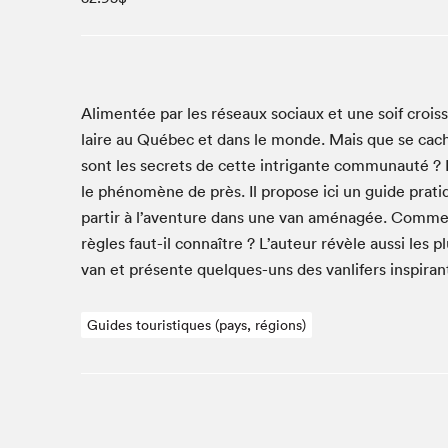
Studio Radio-Canada
Matinées scolaires
Les matins Petits bonheurs (0-5 ans)
Espace Lis-moi MTL (12-18 ans)
Ali­men­tée par les réseaux soci­aux et une soif crois­sa
laire au Québec et dans le monde. Mais que se cache-t
Le grand jeu de lecture à voix haute du Salon
sont les secrets de cette intri­g­ante com­mu­nauté ?
Espace Montréal-Nord
le phénomène de près. Il pro­pose ici un guide pra­t
Tapis rouge des écrivain·e·s
par­tir à l’aventure dans une van amé­nagée. Com­me
Zone Manga
règles faut-il con­naître ? L’auteur révèle aus­si les 
La Grande tournée de Bologne (Coin de survie des
van et présente quelques-uns des van­lif­ers inspi­rant
illustrateur·rice·s)
Espace jeunesse Desjardins
Guides touristiques (pays, régions)
Archives
SLM 2021