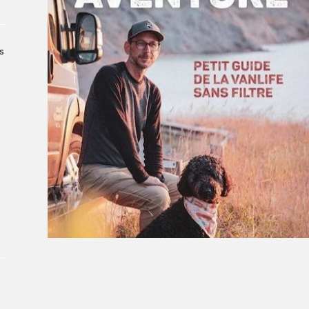
Le Salon dans la ville, espace
organisateur⋅rice
> SLM Pro
s