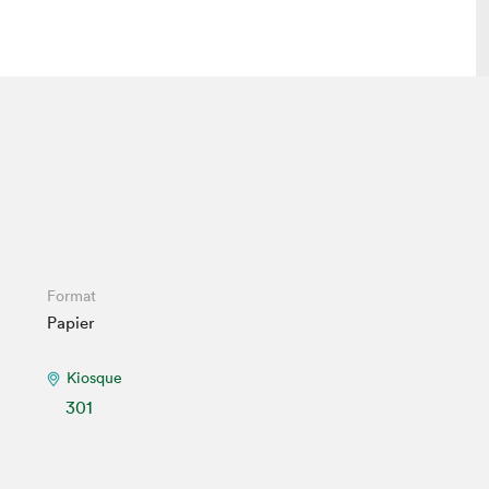
 visite
Nous connaître
lon
À propos
ée
Mission et valeurs
uverture
Équipe
au Salon
Politique de prévention du
Format
harcèlement
Papier
al Traiteur
Politique d’écoresponsabilité
uestions des
e⋅s
Kiosque
301