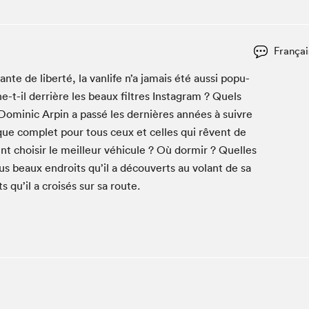
Club de lecture Braindate
Communication-Jeunesse au Salon
Françai
Le Salon dans ta classe
nte de lib­erté, la van­life n’a jamais été aus­si pop­u­
La Maison des libraires
-il der­rière les beaux fil­tres Insta­gram ? Quels
Liseur Public
 Dominic Arpin a passé les dernières années à suiv­re
Vitrine du Festival littéraire international Metropolis
bleu
ique com­plet pour tous ceux et celles qui rêvent de
La lecture en cadeau
nt choisir le meilleur véhicule ? Où dormir ? Quelles
L'Aparté
plus beaux endroits qu’il a décou­verts au volant de sa
SLM PRO
s qu’il a croisés sur sa route.