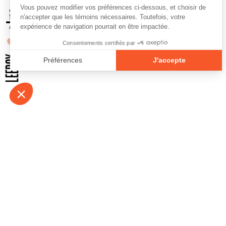
À propos
Contact
Emplois
Devenir bénévo
Espace médias
Vidéos et balad