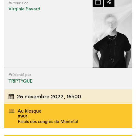
Auteur·rice
Virginie Savard
Présenté par
TRIPTYQUE
25 novembre 2022,
16h00
Au kiosque
#901
Palais des congrès de Montréal