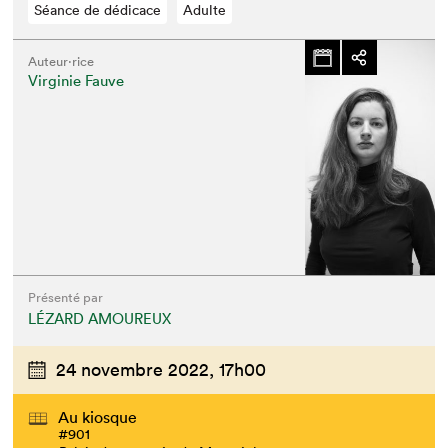
Séance de dédicace
Adulte
Auteur·rice
Virginie Fauve
Présenté par
LÉZARD AMOUREUX
24 novembre 2022,
17h00
Au kiosque
#901