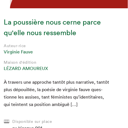
La poussière nous cerne parce
qu'elle nous ressemble
Auteur·rice
Virginie Fauve
Maison d'édition
LÉZARD AMOUREUX
À tra­vers une approche tan­tôt plus nar­ra­tive, tan­tôt
plus dépouil­lée, la poésie de vir­ginie fauve ques­
tionne les assis­es, tant fémin­istes qu’identitaires,
qui tein­tent sa posi­tion ambiguë […]
Disponible sur place