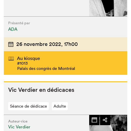
Présenté par
ADA
26 novembre 2022,
17h00
Au kiosque
#1013
Palais des congrès de Montréal
Vic Verdier en dédicaces
Séance de dédicace
Adulte
Auteur·rice
Vic Verdier