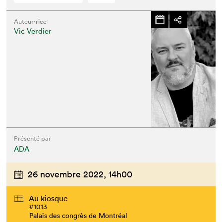
Auteur·rice
Vic Verdier
Présenté par
ADA
26 novembre 2022,
14h00
Au kiosque
#1013
Palais des congrès de Montréal