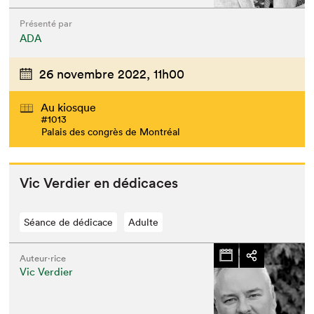
Présenté par
ADA
26 novembre 2022,
11h00
Au kiosque
#1013
Palais des congrès de Montréal
Vic Verdier en dédicaces
Séance de dédicace
Adulte
Auteur·rice
Vic Verdier