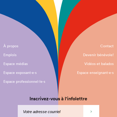
À propos
Contact
Emplois
Devenir bénévole!
Espace médias
Vidéos et balados
Espace exposant·e⋅s
Espace enseignant·e⋅s
Espace professionnel·le⋅s
Inscrivez-vous à l'infolettre