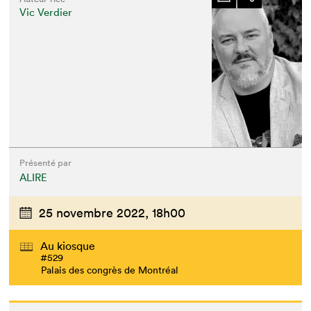
Vic Verdier
Présenté par
ALIRE
25 novembre 2022,
18h00
Au kiosque
#529
Palais des congrès de Montréal