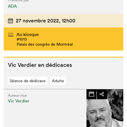
Présenté par
ADA
27 novembre 2022,
12h00
Au kiosque
#1013
Palais des congrès de Montréal
Que cherchez-vous?
Vic Verdier en dédicaces
Séance de dédicace
Adulte
Auteur·rice
Vic Verdier