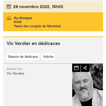
26 novembre 2022,
15h00
Au kiosque
#529
Palais des congrès de Montréal
Vic Verdier en dédicaces
Séance de dédicace
Adulte
Auteur·rice
Vic Verdier