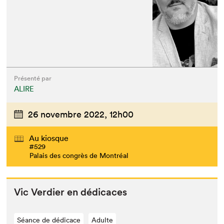
Présenté par
ALIRE
26 novembre 2022,
12h00
Au kiosque
#529
Palais des congrès de Montréal
Vic Verdier en dédicaces
Séance de dédicace
Adulte