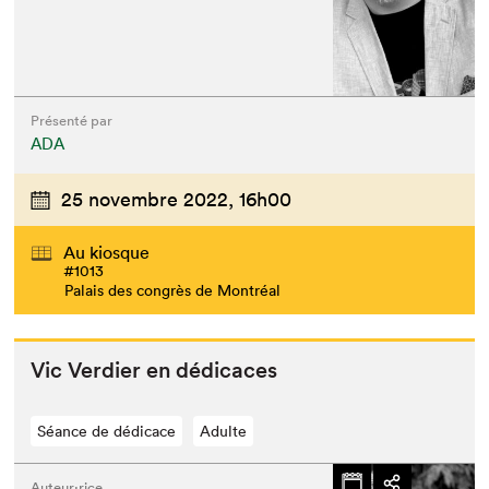
Présenté par
ADA
25 novembre 2022,
16h00
Au kiosque
#1013
Palais des congrès de Montréal
Vic Verdier en dédicaces
Séance de dédicace
Adulte
Auteur·rice