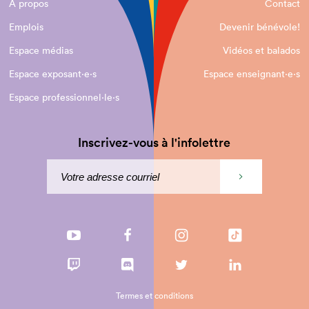
À propos
Contact
Emplois
Devenir bénévole!
Espace médias
Vidéos et balados
Espace exposant·e⋅s
Espace enseignant·e⋅s
Espace professionnel·le⋅s
Inscrivez-vous à l'infolettre
Termes et conditions