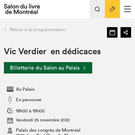
Tout sur l'édition 2022
Nos activités
retour
Retour à la programmation
Actualités
Liens pratiques
Vic Verdier en dédicaces
Édition 2022
Billetterie du Salon au Palais
Vidéos et Balados
Planifier sa visite
Au Palais
Club de lecture Braindate
Nous connaître
En personne
Projets partenaires 2022
18h00 à 19h00
Espace médias
Vendredi 25 novembre 2022
Espace exposant⋅e⋅s
Archives
Palais des congrès de Montréal