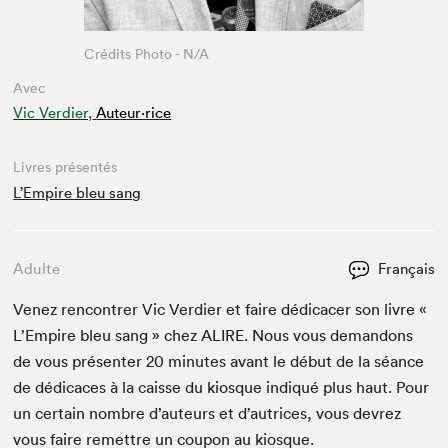
Crédits Photo - N/A
Avec
Vic Verdier,
Auteur·rice
Livres présentés
L’Empire bleu sang
Adulte
Français
Venez ren­con­tr­er Vic Verdier et faire dédi­cac­er son livre «
L’Empire bleu sang » chez
ALIRE
. Nous vous deman­dons
de vous présen­ter
20
min­utes avant le début de la séance
de dédi­caces à la caisse du kiosque indiqué plus haut. Pour
un cer­tain nom­bre d’auteurs et d’autrices, vous devrez
vous faire remet­tre un coupon au kiosque.