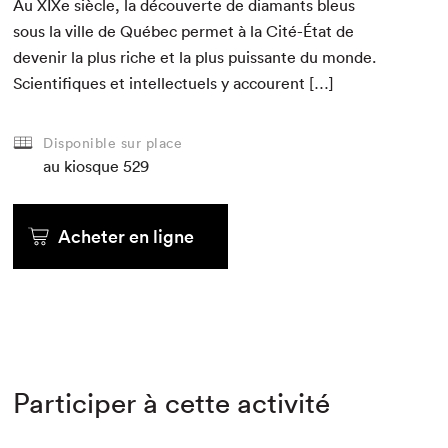
Au XIXe siè­cle, la décou­verte de dia­mants bleus
sous la ville de Québec per­met à la Cité-État de
devenir la plus riche et la plus puis­sante du monde.
Sci­en­tifiques et intel­lectuels y accourent […]
Disponible sur place
au kiosque
529
Acheter en ligne
Participer à cette activité