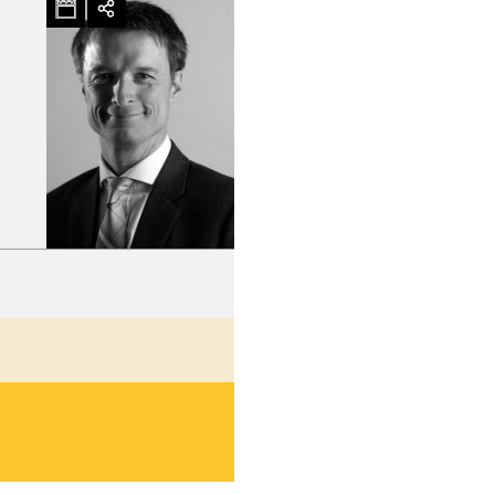
hez-vous?