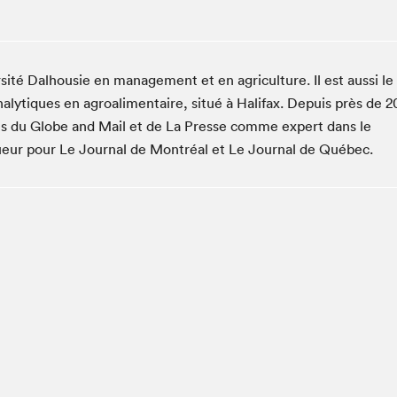
Club de lecture Braindate
Communication-Jeunesse au Salon
Le Salon dans ta classe
ersité Dalhousie en management et en agriculture. Il est aussi le
La Maison des libraires
nalytiques en agroalimentaire, situé à Halifax. Depuis près de 2
Liseur Public
les du Globe and Mail et de La Presse comme expert dans le
ueur pour Le Journal de Montréal et Le Journal de Québec.
Vitrine du Festival littéraire international Metropolis
bleu
La lecture en cadeau
L'Aparté
SLM PRO