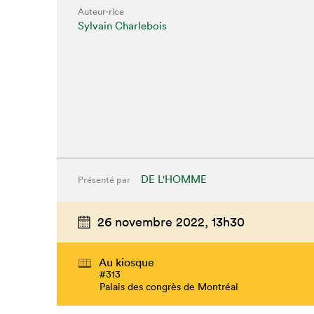
Auteur·rice
Sylvain Charlebois
DE L'HOMME
Présenté par
26 novembre 2022,
13h30
Que cherc
Au kiosque
#313
Palais des congrès de Montréal