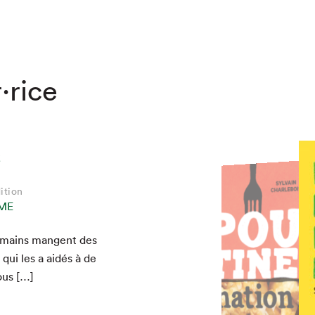
·rice
s
ition
ition
ition
ition
ition
ition
ME
ME
ME
umains man­gent des
 qui les a aidés à de
ous […]