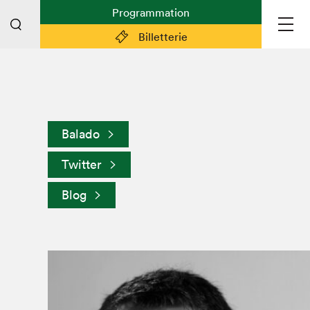
Programmation
Billetterie
Liens pratiques
Plan du Salon
Balado
Planifier sa visite (prix d'entrée,
horaire, info pratiques)
Twitter
Billetterie: achetez vos billets!
Blog
FAQ visiteur·euse·s
Espace professionnel·le·s
Espace enseignant·e·s
Espace médias
Devenir bénévole
Espace exposant·e·s