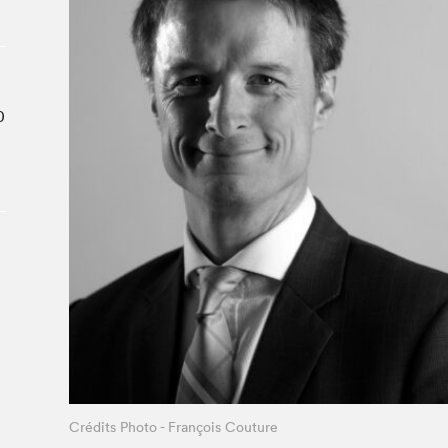
Le Salon dans la ville, espace
organisateur⋅rice
> SLM Pro
0
Crédits Photo - François Couture