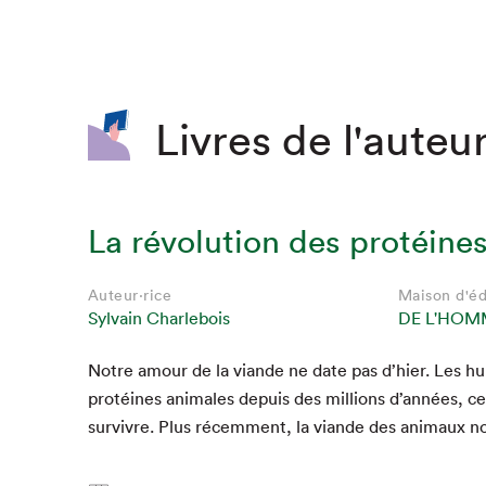
Livres de l'auteur
La révolution des protéine
Auteur·rice
Auteur·rice
Auteur·rice
Auteur·rice
Auteur·rice
Auteur·rice
Maison d'éd
Maison d'éd
Maison d'éd
Maison d'éd
Maison d'éd
Maison d'éd
Sylvain Charlebois
Sylvain Charlebois
Sylvain Charlebois
Sylvain Charlebois
Sylvain Charlebois
Sylvain Charlebois
DE L'HOM
FIDES
DE L'HOM
FIDES
DE L'HOM
FIDES
Notre amour de la viande ne date pas d’hier. Les h
50
50
50
pro­téines ani­males depuis des mil­lions d’années, ce
sur­vivre. Plus récem­ment, la viande des ani­maux n