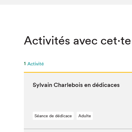
SLM 2020
SLM 2019
SLM 2018
Activités avec cet·te
1
Activité
Syl­vain Charlebois en dédicaces
Séance de dédicace
Adulte