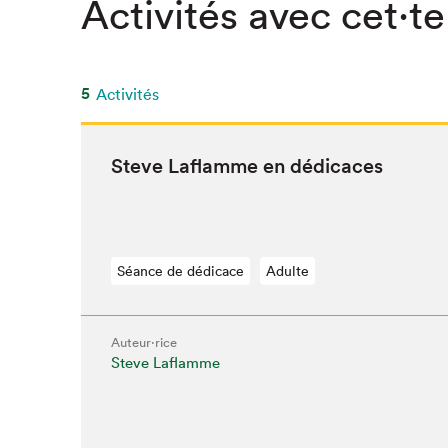
Activités avec cet·te
SLM 2020
SLM 2019
SLM 2018
5
Activités
Steve Laflamme en dédicaces
Séance de dédicace
Adulte
Auteur·rice
Steve Laflamme