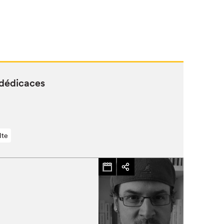
dédicaces
lte