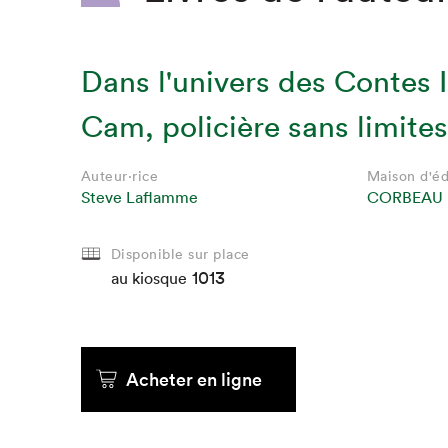
Dans l'univers des Contes I
Cam, policière sans limites
Auteur·rice
Maison d'éd
Steve Laflamme
CORBEAU
Disponible sur place
1013
au kiosque
Acheter en ligne