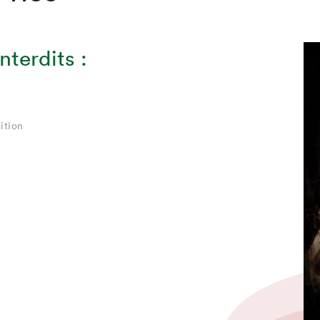
nterdits :
ition