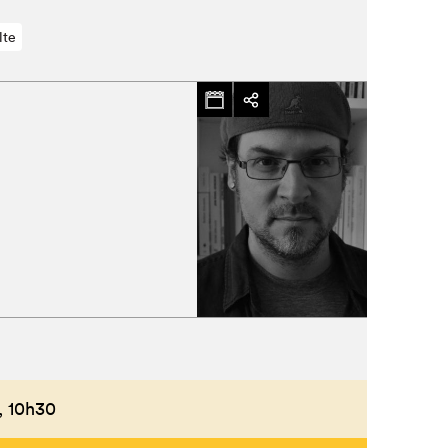
lte
,
10h30