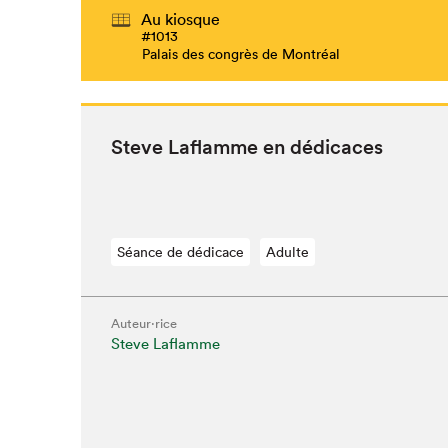
Au kiosque
#1013
Palais des congrès de Montréal
Steve Laflamme en dédicaces
Séance de dédicace
Adulte
Auteur·rice
Steve Laflamme