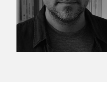
Le Salon dans la ville, espace
organisateur⋅rice
> SLM Pro