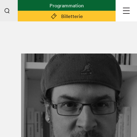
Programmation
Billetterie
Liens pratiques
Plan du Salon
Planifier sa visite (prix d'entrée,
horaire, info pratiques)
Billetterie: achetez vos billets!
FAQ visiteur·euse·s
Espace professionnel·le·s
Espace enseignant·e·s
Espace médias
Devenir bénévole
Espace exposant·e·s