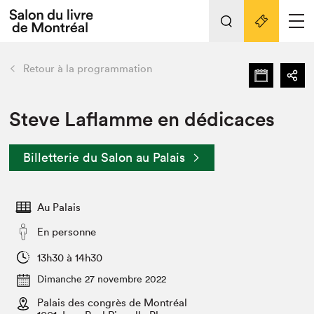
Tout sur l'édition 2022
Nos activités
retour
Retour à la programmation
Actualités
Liens pratiques
Steve Laflamme en dédicaces
Édition 2022
Billetterie du Salon au Palais
Vidéos et Balados
Planifier sa visite
Au Palais
Club de lecture Braindate
Nous connaître
En personne
Projets partenaires 2022
13h30 à 14h30
Espace médias
Dimanche 27 novembre 2022
Espace exposant⋅e⋅s
Archives
Palais des congrès de Montréal