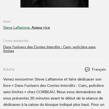
Avec
Steve Laflamme,
Auteur·rice
Livres présentés
Dans l'univers des Contes Interdits : Cam, policière sans
limites
Adulte
Français
Venez ren­con­tr­er Steve Laflamme et faire dédi­cac­er son
livre « Dans l’u­nivers des Con­tes Inter­dits : Cam, poli­cière
sans lim­ites » chez
COR­BEAU
. Nous vous deman­dons de
vous présen­ter
20
min­utes avant le début de la séance de
dédi­caces à la caisse du kiosque indiqué plus haut. Pour un