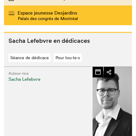
Espace jeunesse Desjardins
Palais des congrès de Montréal
Sacha Lefeb­vre en dédicaces
Séance de dédicace
Pour tou⋅te⋅s
Auteur·rice
Sacha Lefebvre