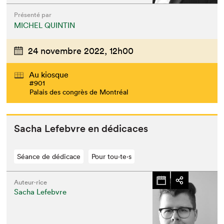
Présenté par
MICHEL QUINTIN
24 novembre 2022,
12h00
Au kiosque
#901
Palais des congrès de Montréal
Sacha Lefeb­vre en dédicaces
Séance de dédicace
Pour tou⋅te⋅s
Auteur·rice
Sacha Lefebvre