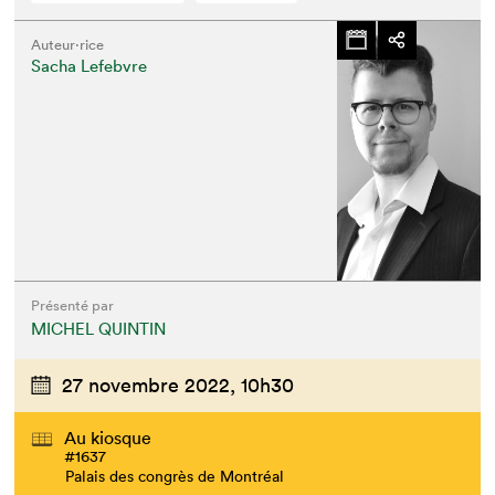
Auteur·rice
Sacha Lefebvre
Présenté par
MICHEL QUINTIN
27 novembre 2022,
10h30
Au kiosque
#1637
Palais des congrès de Montréal