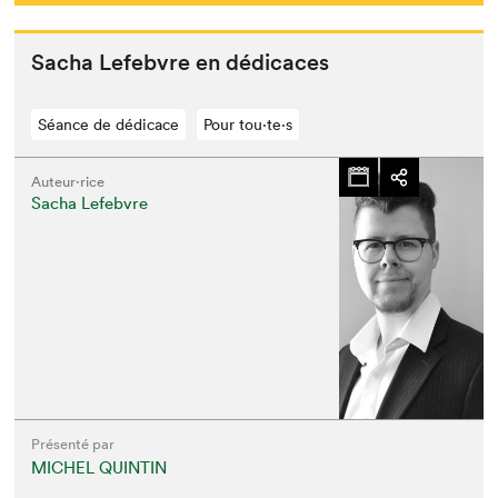
Sacha Lefeb­vre en dédicaces
Séance de dédicace
Pour tou⋅te⋅s
Auteur·rice
Sacha Lefebvre
Présenté par
MICHEL QUINTIN