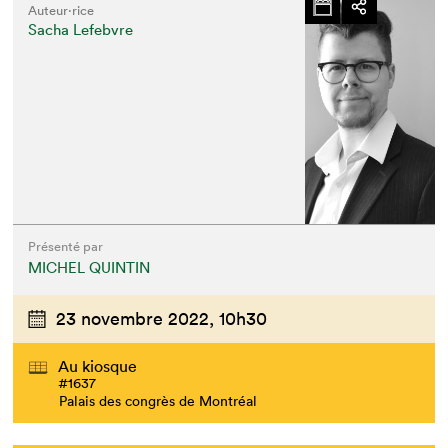
Auteur·rice
Sacha Lefebvre
Présenté par
MICHEL QUINTIN
23 novembre 2022,
10h30
Au kiosque
#1637
Palais des congrès de Montréal