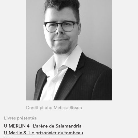
Espace enseignant·e·s
Espace pro
Crédit photo: Melissa Bisson
Livres présentés
U-MERLIN 4 - L'arène de Salamandria
U-Merlin 3 - Le prisonnier du tombeau