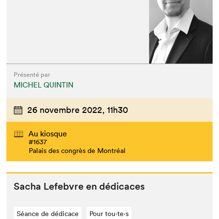
Présenté par
MICHEL QUINTIN
26 novembre 2022,
11h30
Au kiosque
#1637
Palais des congrès de Montréal
Sacha Lefeb­vre en dédicaces
Séance de dédicace
Pour tou⋅te⋅s