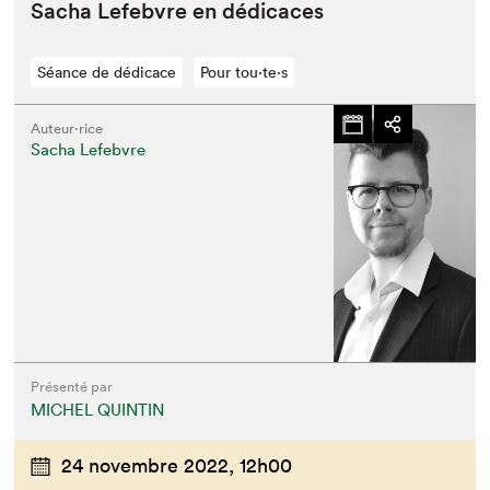
Sacha Lefeb­vre en dédicaces
Séance de dédicace
Pour tou⋅te⋅s
Auteur·rice
Sacha Lefebvre
Présenté par
MICHEL QUINTIN
24 novembre 2022,
12h00