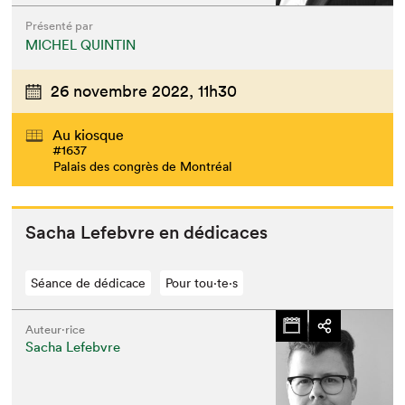
Présenté par
MICHEL QUINTIN
26 novembre 2022,
11h30
Au kiosque
#1637
Palais des congrès de Montréal
Sacha Lefeb­vre en dédicaces
Séance de dédicace
Pour tou⋅te⋅s
Auteur·rice
Sacha Lefebvre