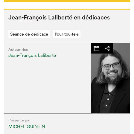
Jean-François Lal­ib­erté en dédicaces
Séance de dédicace
Pour tou⋅te⋅s
Auteur·rice
Jean-François Laliberté
Présenté par
MICHEL QUINTIN