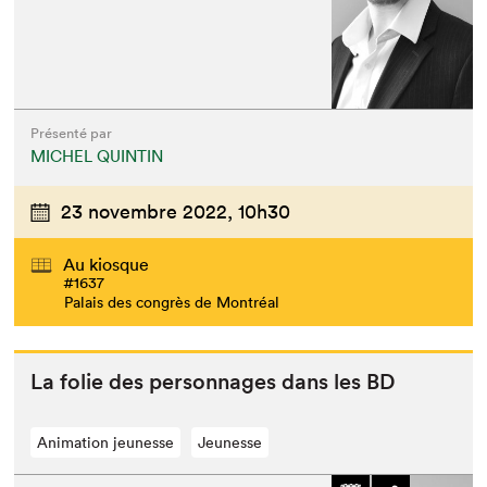
Présenté par
MICHEL QUINTIN
23 novembre 2022,
10h30
Au kiosque
#1637
Palais des congrès de Montréal
La folie des per­son­nages dans les
BD
Animation jeunesse
Jeunesse