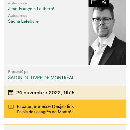
Auteur·rice
Jean-François Laliberté
Auteur·rice
Sacha Lefebvre
Présenté par
SALON DU LIVRE DE MONTRÉAL
24 novembre 2022,
11h15
Espace jeunesse Desjardins
Palais des congrès de Montréal