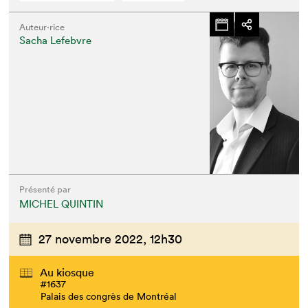
Auteur·rice
Sacha Lefebvre
Présenté par
MICHEL QUINTIN
27 novembre 2022,
12h30
Au kiosque
#1637
Palais des congrès de Montréal