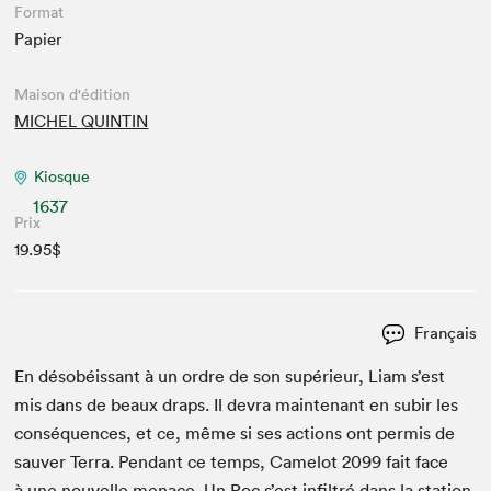
Format
Papier
Maison d'édition
MICHEL QUINTIN
Kiosque
1637
Prix
19.95$
Français
En désobéis­sant à un ordre de son supérieur, Liam s’est
mis dans de beaux draps. Il devra main­tenant en subir les
con­séquences, et ce, même si ses actions ont per­mis de
sauver Ter­ra. Pen­dant ce temps, Camelot
2099
fait face
à une nou­velle men­ace. Un Roc s’est infil­tré dans la sta­tion.