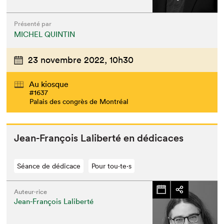
Présenté par
MICHEL QUINTIN
23 novembre 2022,
10h30
Au kiosque
#1637
Palais des congrès de Montréal
Jean-François Lal­ib­erté en dédicaces
Séance de dédicace
Pour tou⋅te⋅s
Auteur·rice
Jean-François Laliberté