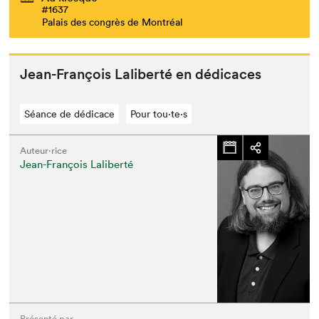
#1637
Palais des congrès de Montréal
Jean-François Lal­ib­erté en dédicaces
Séance de dédicace
Pour tou⋅te⋅s
Auteur·rice
Jean-François Laliberté
Présenté par