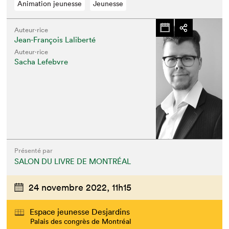
Animation jeunesse
Jeunesse
Auteur·rice
Jean-François Laliberté
Auteur·rice
Sacha Lefebvre
Présenté par
SALON DU LIVRE DE MONTRÉAL
24 novembre 2022,
11h15
Espace jeunesse Desjardins
Palais des congrès de Montréal