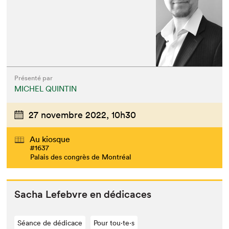
Présenté par
MICHEL QUINTIN
27 novembre 2022,
10h30
Au kiosque
#1637
Palais des congrès de Montréal
Sacha Lefeb­vre en dédicaces
Séance de dédicace
Pour tou⋅te⋅s