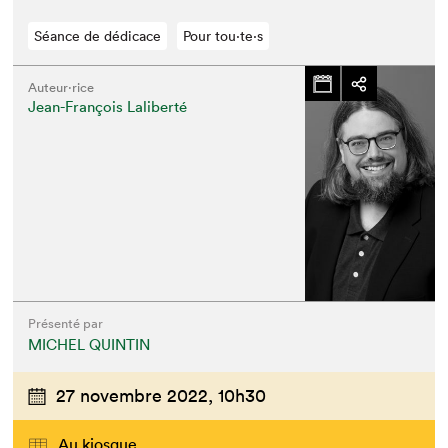
Séance de dédicace
Pour tou⋅te⋅s
Auteur·rice
Jean-François Laliberté
Présenté par
MICHEL QUINTIN
27 novembre 2022,
10h30
Au kiosque