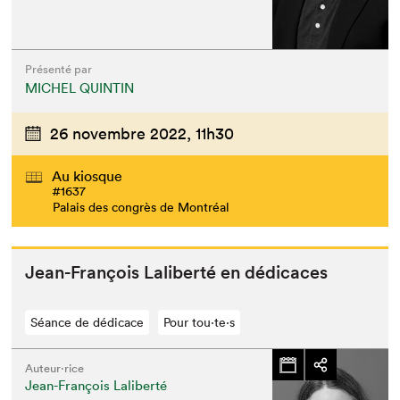
Présenté par
MICHEL QUINTIN
26 novembre 2022,
11h30
Au kiosque
#1637
Palais des congrès de Montréal
Jean-François Lal­ib­erté en dédicaces
Séance de dédicace
Pour tou⋅te⋅s
Auteur·rice
Jean-François Laliberté