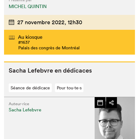
MICHEL QUINTIN
27 novembre 2022,
12h30
Au kiosque
#1637
Palais des congrès de Montréal
Sacha Lefeb­vre en dédicaces
Séance de dédicace
Pour tou⋅te⋅s
Auteur·rice
Sacha Lefebvre