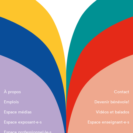
À propos
Contact
Emplois
Devenir bénévole!
Espace médias
Vidéos et balados
Espace exposant·e⋅s
Espace enseignant·e⋅s
Espace professionnel·le⋅s