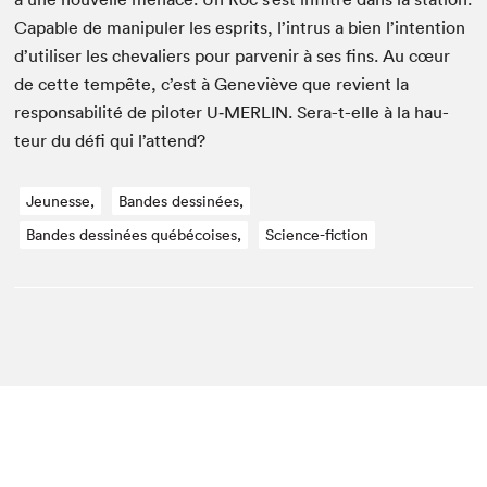
Capa­ble de manip­uler les esprits, l’in­trus a bien l’in­ten­tion
d’u­tilis­er les cheva­liers pour par­venir à ses fins. Au cœur
de cette tem­pête, c’est à Geneviève que revient la
respon­s­abil­ité de pilot­er U‑
MERLIN
. Sera-t-elle à la hau­
teur du défi qui l’attend?
Jeunesse,
Bandes dessinées,
Bandes dessinées québécoises,
Science-fiction