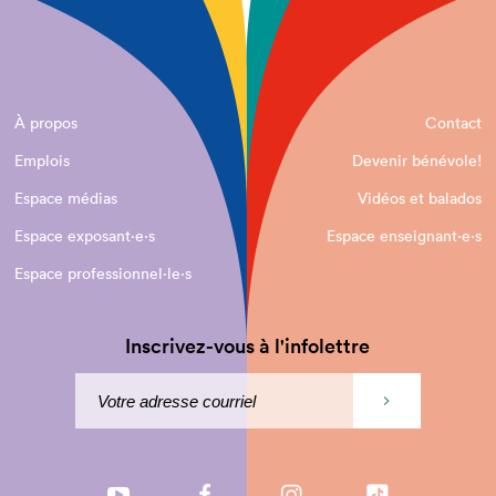
À propos
Contact
Emplois
Devenir bénévole!
Espace médias
Vidéos et balados
Espace exposant·e⋅s
Espace enseignant·e⋅s
Espace professionnel·le⋅s
Inscrivez-vous à l'infolettre