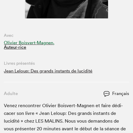
Avec
Olivier Boisvert-Magnen,
Auteur·rice
Livres présentés
Jean Leloup: Des grands instants de lucidité
Adulte
Français
Venez ren­con­tr­er Olivi­er Boisvert-Mag­nen et faire dédi­
cac­er son livre « Jean Leloup: Des grands instants de
lucid­ité » chez
LES
MALINS
. Nous vous deman­dons de
vous présen­ter
20
min­utes avant le début de la séance de