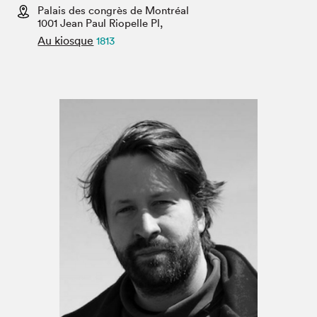
Espace enseignant·e·s
Palais des congrès de Montréal
1001 Jean Paul Riopelle Pl,
Espace pro
Au kiosque
1813