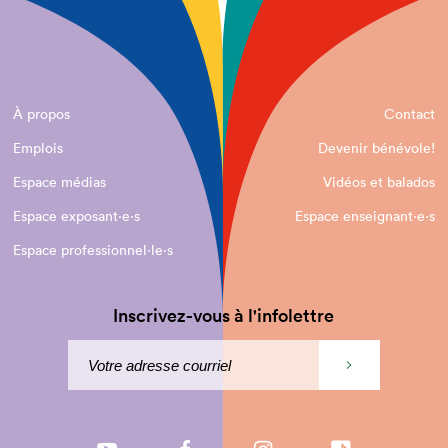
À propos
Contact
Emplois
Devenir bénévole!
Espace médias
Vidéos et balados
Espace exposant·e⋅s
Espace enseignant·e⋅s
Espace professionnel·le⋅s
Inscrivez-vous à l'infolettre