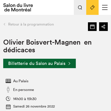
Tout sur l'édition 2022
Nos activités
retour
Retour à la programmation
Actualités
Liens pratiques
Olivier Boisvert-Magnen en
dédicaces
Édition 2022
Vidéos et Balados
Billetterie du Salon au Palais
Planifier sa visite
Club de lecture Braindate
Nous connaître
Au Palais
Projets partenaires 2022
En personne
Espace médias
14h00 à 15h30
Espace exposant⋅e⋅s
Archives
Samedi 26 novembre 2022