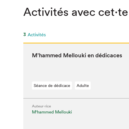
Activités avec cet·te
SLM 2020
SLM 2019
SLM 2018
3
Activités
M’hammed Mel­lou­ki en dédicaces
Séance de dédicace
Adulte
Auteur·rice
M'hammed Mellouki