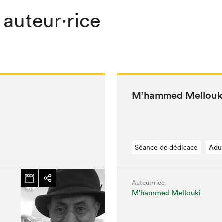
 auteur·rice
M’hammed Mel­lou­k
Séance de dédicace
Adu
Auteur·rice
M'hammed Mellouki