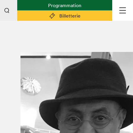
Programmation
Billetterie
Liens pratiques
Plan du Salon
Planifier sa visite (prix d'entrée,
horaire, info pratiques)
Billetterie: achetez vos billets!
FAQ visiteur·euse·s
Espace professionnel·le·s
Espace enseignant·e·s
Espace médias
Devenir bénévole
Espace exposant·e·s