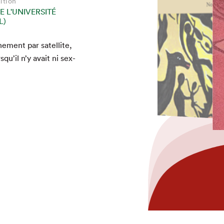
ition
ition
ition
E L'UNIVERSITÉ
E L'UNIVERSITÉ
E L'UNIVERSITÉ
L)
L)
L)
­nement par satel­lite,
qu’il n’y avait ni sex­