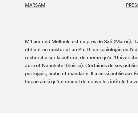
MARSAM
PRES
Studio Radio-Canada
Matinées scolaires
Les matins Petits bonheurs (0-5 ans)
Espace Lis-moi MTL (12-18 ans)
M’hammed Mellouki est né près de Safi (Maroc). Il 
Le grand jeu de lecture à voix haute du Salon
obtient un master et un Ph. D. en sociologie de l’é
Espace Montréal-Nord
recherche sur la culture, de même qu’à l’Universit
Tapis rouge des écrivain·e·s
Jura et Neuchâtel (Suisse). Certaines de ses publica
portugais, arabe et mandarin. Il a aussi publié aux 
Zone Manga
huppe ainsi qu’un recueil de nouvelles intitulé La
La Grande tournée de Bologne (Coin de survie des
illustrateur·rice·s)
Espace jeunesse Desjardins
Archives
SLM 2021