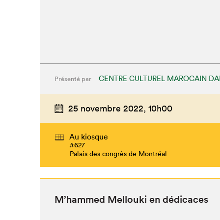
CENTRE CULTUREL MAROCAIN DA
Présenté par
25 novembre 2022,
10h00
Au kiosque
#627
Palais des congrès de Montréal
M’hammed Mel­lou­ki en dédicaces