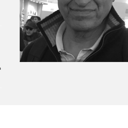
Le Salon dans la ville, espace
organisateur⋅rice
> SLM Pro
a