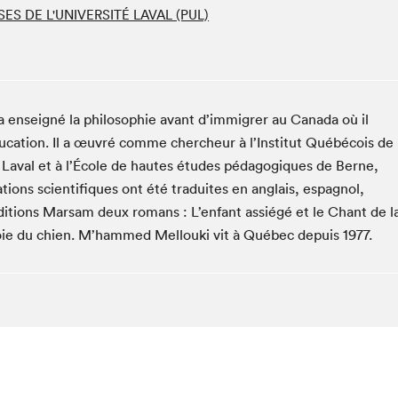
SES DE L'UNIVERSITÉ LAVAL (PUL)
Club de lecture Braindate
Communication-Jeunesse au Salon
Le Salon dans ta classe
La Maison des libraires
a enseigné la philosophie avant d’immigrer au Canada où il
Liseur Public
ducation. Il a œuvré comme chercheur à l’Institut Québécois de
Vitrine du Festival littéraire international Metropolis
bleu
é Laval et à l’École de hautes études pédagogiques de Berne,
tions scientifiques ont été traduites en anglais, espagnol,
La lecture en cadeau
Éditions Marsam deux romans : L’enfant assiégé et le Chant de l
L'Aparté
 voie du chien. M’hammed Mellouki vit à Québec depuis 1977.
SLM PRO