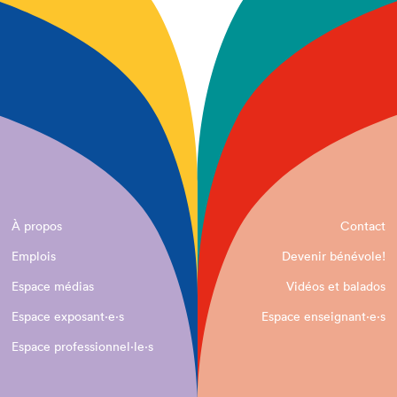
À propos
Contact
Emplois
Devenir bénévole!
Espace médias
Vidéos et balados
Espace exposant·e⋅s
Espace enseignant·e⋅s
Espace professionnel·le⋅s