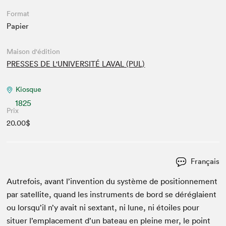
Format
Papier
Maison d'édition
PRESSES DE L'UNIVERSITÉ LAVAL (PUL)
Kiosque
1825
Prix
20.00$
Français
Autre­fois, avant l’in­ven­tion du sys­tème de posi­tion­nement
par satel­lite, quand les instru­ments de bord se déréglaient
ou lorsqu’il n’y avait ni sex­tant, ni lune, ni étoiles pour
situer l’em­place­ment d’un bateau en pleine mer, le point