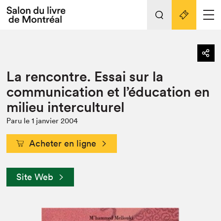
Tout sur l'édition 2022
Nos activités
retour
La rencontre. Essai sur la
Actualités
Liens pratiques
communication et l’éducation en
milieu interculturel
Édition 2022
Vidéos et Balados
Paru le 1 janvier 2004
Planifier sa visite
Acheter en ligne
Club de lecture Braindate
Nous connaître
Site Web
Projets partenaires 2022
Espace médias
Espace exposant⋅e⋅s
Archives