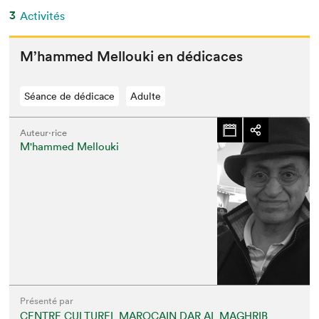
3
Activités
M’hammed Mel­lou­ki en dédicaces
Séance de dédicace
Adulte
Auteur·rice
M'hammed Mellouki
Présenté par
CENTRE CULTUREL MAROCAIN DAR AL MAGHRIB