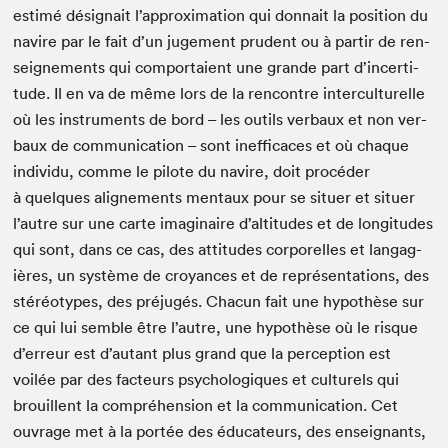
estimé désig­nait l’ap­prox­i­ma­tion qui don­nait la posi­tion du
navire par le fait d’un juge­ment pru­dent ou à par­tir de ren­
seigne­ments qui com­por­taient une grande part d’in­cer­ti­
tude. Il en va de même lors de la ren­con­tre inter­cul­turelle
où les instru­ments de bord – les out­ils ver­baux et non ver­
baux de com­mu­ni­ca­tion – sont inef­fi­caces et où chaque
indi­vidu, comme le pilote du navire, doit procéder
à quelques aligne­ments men­taux pour se situer et situer
l’autre sur une carte imag­i­naire d’alti­tudes et de lon­gi­tudes
qui sont, dans ce cas, des atti­tudes cor­porelles et lan­gag­
ières, un sys­tème de croy­ances et de représen­ta­tions, des
stéréo­types, des préjugés. Cha­cun fait une hypothèse sur
ce qui lui sem­ble être l’autre, une hypothèse où le risque
d’er­reur est d’au­tant plus grand que la per­cep­tion est
voilée par des fac­teurs psy­chologiques et cul­turels qui
brouil­lent la com­préhen­sion et la com­mu­ni­ca­tion. Cet
ouvrage met à la portée des édu­ca­teurs, des enseignants,