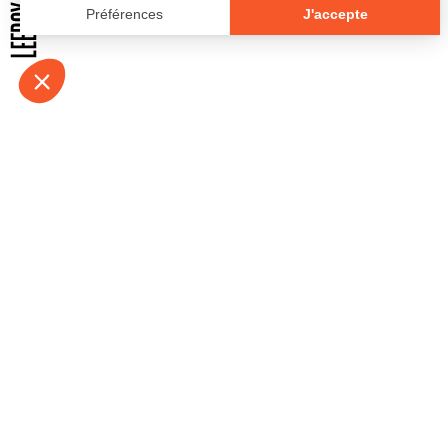
À propos
Contact
Emplois
Devenir bénévo
Espace médias
Vidéos et balad
Espace exposant·e⋅s
Espace enseign
Espace professionnel·le⋅s