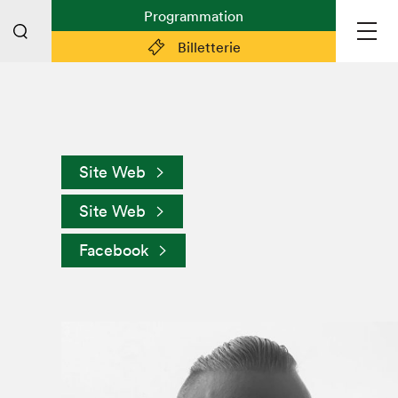
Programmation
Billetterie
Liens pratiques
Plan du Salon
Site Web
Planifier sa visite (prix d'entrée,
horaire, info pratiques)
Site Web
Billetterie: achetez vos billets!
Facebook
FAQ visiteur·euse·s
Espace professionnel·le·s
Espace enseignant·e·s
Espace médias
Devenir bénévole
Espace exposant·e·s