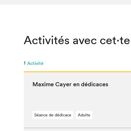
SLM 2020
SLM 2019
SLM 2018
Activités avec cet·te
1
Activité
Maxime Cay­er en dédicaces
Séance de dédicace
Adulte
Que cherc