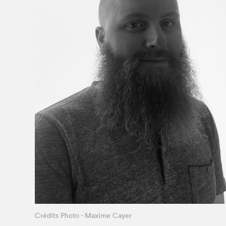
Le Salon dans la ville, espace
organisateur⋅rice
> SLM Pro
Crédits Photo - Maxime Cayer