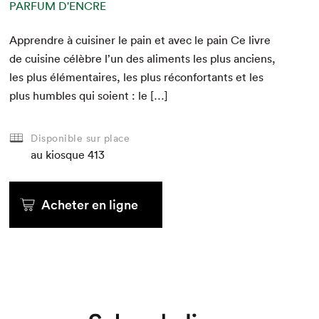
PARFUM D'ENCRE
Appren­dre à cuisin­er le pain et avec le pain Ce livre
de cui­sine célèbre l’un des ali­ments les plus anciens,
les plus élé­men­taires, les plus récon­for­t­ants et les
plus hum­bles qui soient : le […]
Disponible sur place
au kiosque
413
Acheter en ligne