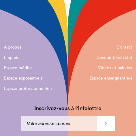
À propos
Contact
Emplois
Devenir bénévole!
Espace médias
Vidéos et balados
Espace exposant·e⋅s
Espace enseignant·e⋅s
Espace professionnel·le⋅s
Inscrivez-vous à l'infolettre