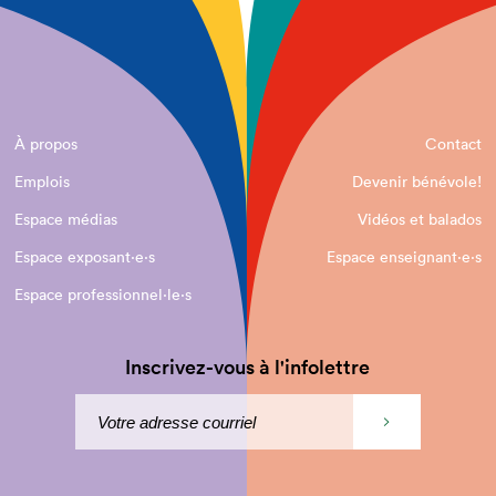
À propos
Contact
Emplois
Devenir bénévole!
Espace médias
Vidéos et balados
Espace exposant·e⋅s
Espace enseignant·e⋅s
Espace professionnel·le⋅s
Inscrivez-vous à l'infolettre