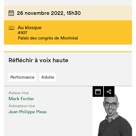
26 novembre 2022,
15h30
Au kiosque
#927
Palais des congrès de Montréal
Réfléchir à voix haute
Performance
Adulte
Auteur·rice
Mark Fortier
Animateur⋅rice
Jean-Philippe Pleau