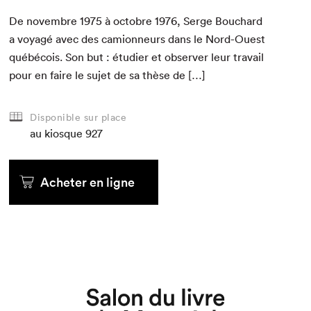
De novem­bre
1975
à octo­bre
1976
, Serge Bouchard
a voy­agé avec des camion­neurs dans le Nord-Ouest
québé­cois. Son but : étudi­er et observ­er leur tra­vail
pour en faire le sujet de sa thèse de […]
Disponible sur place
au kiosque
927
Acheter en ligne
Que cherchez-vous?