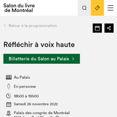
Tout sur l'édition 2022
Nos activités
retour
Retour à la programmation
Actualités
Liens pratiques
Réfléchir à voix haute
Édition 2022
Billetterie du Salon au Palais
Vidéos et Balados
Planifier sa visite
Au Palais
Club de lecture Braindate
Nous connaître
En personne
Projets partenaires 2022
18h00 à 19h00
Espace médias
Samedi 26 novembre 2022
Espace exposant⋅e⋅s
Archives
Palais des congrès de Montréal