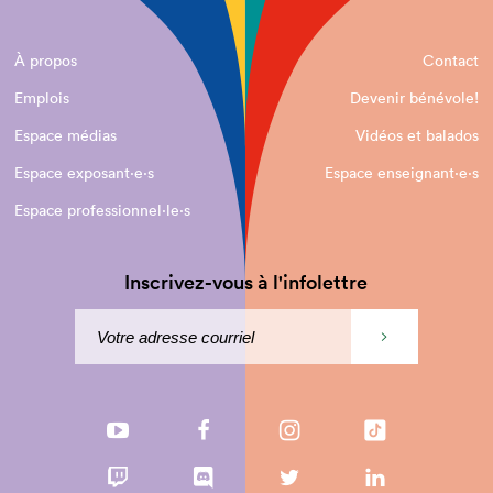
À propos
Contact
Emplois
Devenir bénévole!
Espace médias
Vidéos et balados
Espace exposant·e⋅s
Espace enseignant·e⋅s
Espace professionnel·le⋅s
Inscrivez-vous à l'infolettre