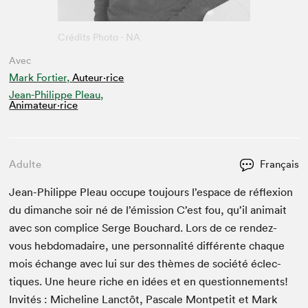
Avec
Mark Fortier,
Auteur·rice
Jean-Philippe Pleau,
Animateur⋅rice
Adulte
Français
Jean-Philippe Pleau occupe tou­jours l’e­space de réflex­ion
du dimanche soir né de l’émis­sion C’est fou, qu’il ani­mait
avec son com­plice Serge Bouchard. Lors de ce ren­dez-
vous heb­do­madaire, une per­son­nal­ité dif­férente chaque
mois échange avec lui sur des thèmes de société éclec­
tiques. Une heure riche en idées et en ques­tion­nements!
Invités : Miche­line Lanc­tôt, Pas­cale Mont­petit et Mark