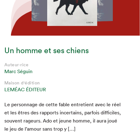
Un homme et ses chiens
Auteur·rice
Auteur·rice
Auteur·rice
Auteur·rice
Auteur·rice
Auteur·rice
Marc Séguin
Marc Séguin
Marc Séguin
Marc Séguin
Marc Séguin
Marc Séguin
Maison d'édition
Maison d'édition
Maison d'édition
Maison d'édition
Maison d'édition
Maison d'édition
BIBLIOTHÈQUE QUÉBÉCOISE
BIBLIOTHÈQUE QUÉBÉCOISE
BIBLIOTHÈQUE QUÉBÉCOISE
LEMÉAC ÉDITEUR
LEMÉAC ÉDITEUR
LEMÉAC ÉDITEUR
Le per­son­nage de cette fable entre­tient avec le réel
et les êtres des rap­ports incer­tains, par­fois dif­fi­ciles,
sou­vent rageurs. Ado et jeune homme, il aura joué
le jeu de l’amour sans trop y […]