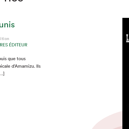
unis
ition
RES ÉDITEUR
puis que tous
­i­cale d’Amamizu. Ils
[…]