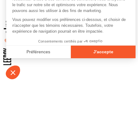
À propos
Contact
Emplois
Devenir bénévo
Espace médias
Vidéos et balad