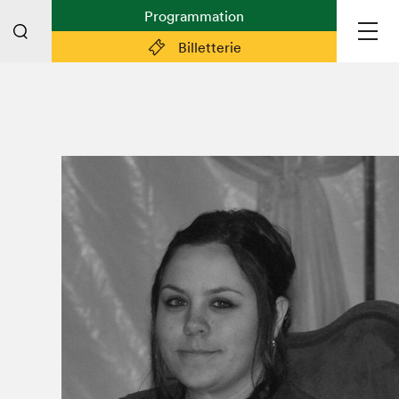
Programmation
Billetterie
Liens pratiques
Plan du Salon
Planifier sa visite (prix d'entrée,
horaire, info pratiques)
Billetterie: achetez vos billets!
FAQ visiteur·euse·s
Espace professionnel·le·s
Espace enseignant·e·s
Espace médias
Devenir bénévole
Espace exposant·e·s