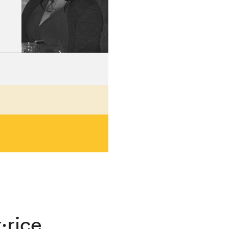
hez-vous?
·rice