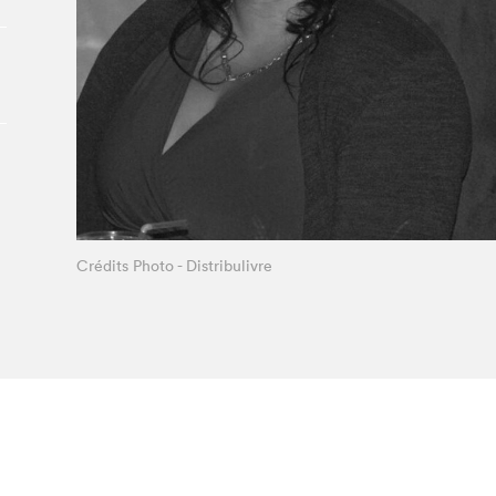
Le Salon dans la ville, espace
organisateur⋅rice
> SLM Pro
Crédits Photo - Distribulivre