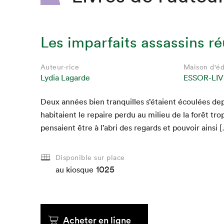
Les imparfaits assassins ré
Auteur·rice
Maison d'éd
Lydia Lagarde
ESSOR-LIV
Deux années bien tran­quilles s’étaient écoulées de
habitaient le repaire per­du au milieu de la forêt trop
pen­saient être à l’abri des regards et pou­voir ainsi 
Disponible sur place
1025
au kiosque
Acheter en ligne