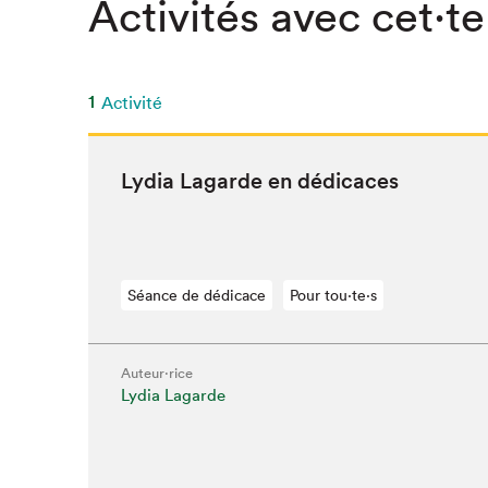
Activités avec cet·te
SLM 2020
SLM 2019
SLM 2018
1
Activité
Lydia Lagarde en dédicaces
Séance de dédicace
Pour tou⋅te⋅s
Auteur·rice
Lydia Lagarde