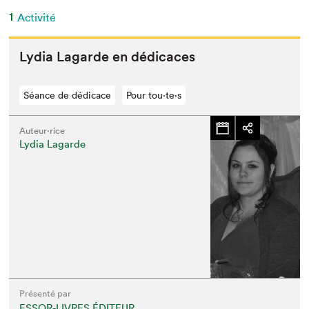
1
Activité
Lydia Lagarde en dédicaces
Séance de dédicace
Pour tou⋅te⋅s
Auteur·rice
Lydia Lagarde
Présenté par
ESSOR-LIVRES ÉDITEUR