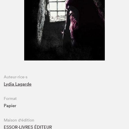
Espace enseignant·e·s
Espace pro
Auteur·rice·s
Lydia Lagarde
Format
Papier
Maison d'édition
ESSOR-LIVRES ÉDITEUR