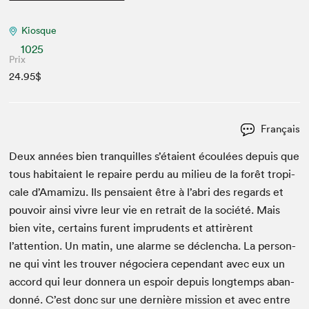
Kiosque
1025
Prix
24.95$
Français
Deux années bien tran­quilles s’étaient écoulées depuis que
tous habitaient le repaire per­du au milieu de la forêt trop­i­
cale d’Amamizu. Ils pen­saient être à l’abri des regards et
pou­voir ain­si vivre leur vie en retrait de la société. Mais
bien vite, cer­tains furent impru­dents et attirèrent
l’attention. Un matin, une alarme se déclen­cha. La per­son­
ne qui vint les trou­ver négociera cepen­dant avec eux un
accord qui leur don­nera un espoir depuis longtemps aban­
don­né. C’est donc sur une dernière mis­sion et avec entre