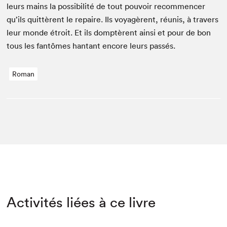
leurs mains la pos­si­bil­ité de tout pou­voir recom­mencer
qu’ils quit­tèrent le repaire. Ils voy­agèrent, réu­nis, à tra­vers
leur monde étroit. Et ils domp­tèrent ain­si et pour de bon
tous les fan­tômes han­tant encore leurs passés.
Roman
Activités liées à ce livre