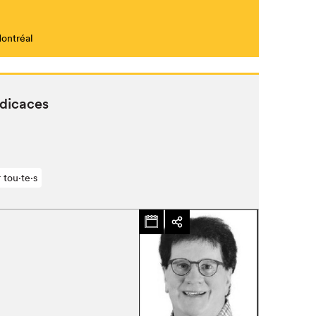
Montréal
Fermer
édicaces
 tou⋅te⋅s