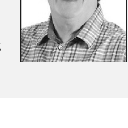
Le Salon dans la ville, espace
organisateur⋅rice
> SLM Pro
.
e