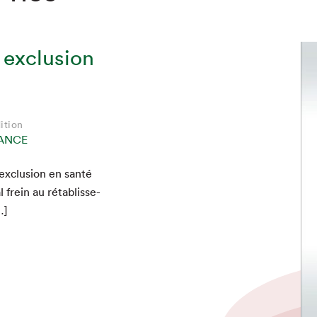
 exclusion
ition
ANCE
’exclusion en san­té
l frein au rétab­lisse­
…]