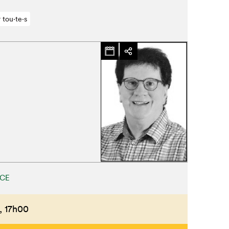
 tou⋅te⋅s
CE
,
17h00