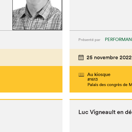
PERFORMAN
Présenté par
25 novembre 2022
Au kiosque
#1613
Palais des congrès de 
Luc Vigneault en d