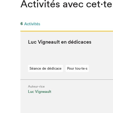
Activités avec cet·te
SLM 2020
SLM 2019
SLM 2018
6
Activités
Luc Vigneault en dédicaces
Séance de dédicace
Pour tou⋅te⋅s
Auteur·rice
Luc Vigneault