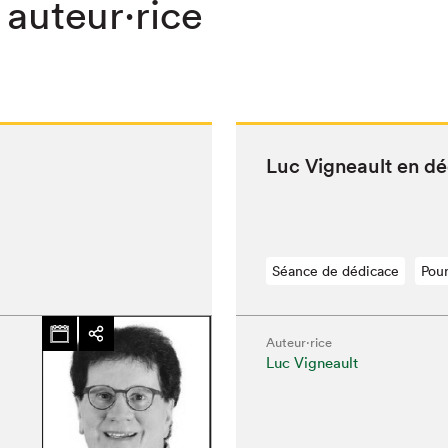
 auteur·rice
Luc Vigneault en d
Séance de dédicace
Pour
Auteur·rice
Luc Vigneault