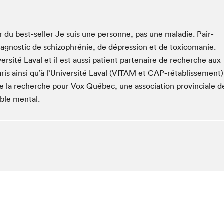
Club de lecture Braindate
Communication-Jeunesse au Salon
 du best-seller Je suis une personne, pas une maladie. Pair-
Le Salon dans ta classe
 diagnostic de schizophrénie, de dépression et de toxicomanie.
La Maison des libraires
rsité Laval et il est aussi patient partenaire de recherche aux
Liseur Public
is ainsi qu’à l’Université Laval (VITAM et CAP-rétablissement)
Vitrine du Festival littéraire international Metropolis
 la recherche pour Vox Québec, une association provinciale d
bleu
uble mental.
La lecture en cadeau
L'Aparté
SLM PRO