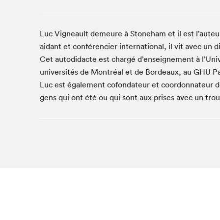
Studio Radio-Canada
Matinées scolaires
Luc Vigneault demeure à Stoneham et il est l’auteur
Les matins Petits bonheurs (0-5 ans)
aidant et conférencier international, il vit avec un
Espace Lis-moi MTL (12-18 ans)
Cet autodidacte est chargé d’enseignement à l’Unive
Le grand jeu de lecture à voix haute du Salon
universités de Montréal et de Bordeaux, au GHU Par
Espace Montréal-Nord
Luc est également cofondateur et coordonnateur de
gens qui ont été ou qui sont aux prises avec un tro
Tapis rouge des écrivain·e·s
Zone Manga
La Grande tournée de Bologne (Coin de survie des
illustrateur·rice·s)
Espace jeunesse Desjardins
Archives
SLM 2021