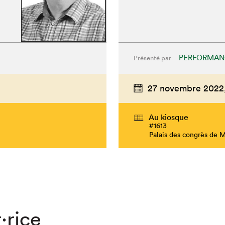
PERFORMAN
Présenté par
27 novembre 2022
Au kiosque
#1613
Palais des congrès de 
·rice