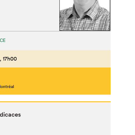
CE
,
17h00
Montréal
édicaces