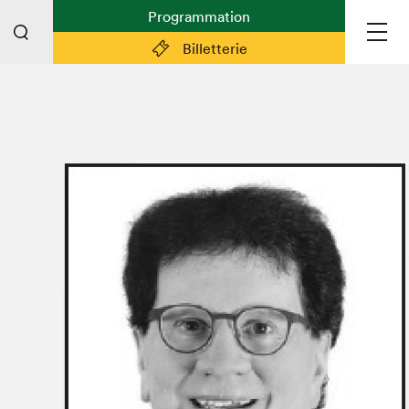
Programmation
Billetterie
Liens pratiques
Plan du Salon
Planifier sa visite (prix d'entrée,
horaire, info pratiques)
Billetterie: achetez vos billets!
FAQ visiteur·euse·s
Espace professionnel·le·s
Espace enseignant·e·s
Espace médias
Devenir bénévole
Espace exposant·e·s