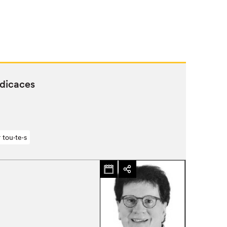
édicaces
 tou⋅te⋅s