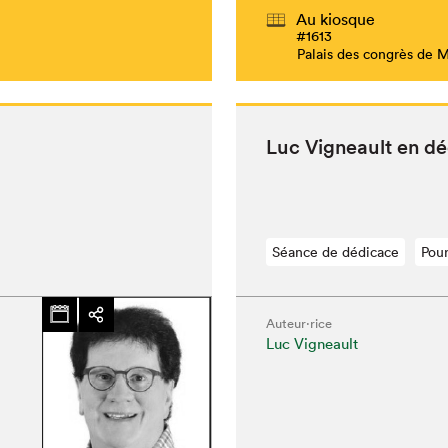
Au kiosque
#1613
Palais des congrès de 
Luc Vigneault en d
Séance de dédicace
Pour
Auteur·rice
Luc Vigneault