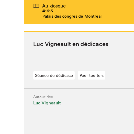
Au kiosque
#1613
Palais des congrès de Montréal
Luc Vigneault en dédicaces
Séance de dédicace
Pour tou⋅te⋅s
Auteur·rice
Luc Vigneault