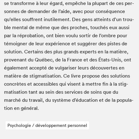
se trans­forme à leur égard, empêche la plu­part de ces per­
son­nes de deman­der de l’aide, avec pour con­séquence
qu’elles souf­frent inutile­ment. Des gens atteints d’un trou­
ble men­tal de même que des proches, touchés eux aus­si
par la répro­ba­tion, ont bien voulu sor­tir de l’ombre pour
témoign­er de leur expéri­ence et sug­gér­er des pistes de
solu­tion. Cer­tains des plus grands experts en la matière,
provenant du Québec, de la France et des États-Unis, ont
égale­ment accep­té de vul­garis­er leurs décou­vertes en
matière de stig­ma­ti­sa­tion. Ce livre pro­pose des solu­tions
con­crètes et acces­si­bles qui visent à met­tre fin à la stig­
ma­ti­sa­tion tant au sein des ser­vices de soins que du
marché du tra­vail, du sys­tème d’éducation et de la pop­u­la­
tion en général.
Psychologie / développement personnel