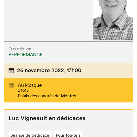
Présenté par
PERFORMANCE
26 novembre 2022,
17h00
Au kiosque
#1613
Palais des congrès de Montréal
Luc Vigneault en dédicaces
Séance de dédicace
Pour tou⋅te⋅s