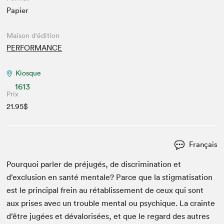
Papier
Maison d'édition
PERFORMANCE
Kiosque
1613
Prix
21.95$
Français
Pourquoi par­ler de préjugés, de dis­crim­i­na­tion et
d’exclusion en san­té men­tale? Parce que la stig­ma­ti­sa­tion
est le prin­ci­pal frein au rétab­lisse­ment de ceux qui sont
aux pris­es avec un trou­ble men­tal ou psy­chique. La crainte
d’être jugées et déval­orisées, et que le regard des autres