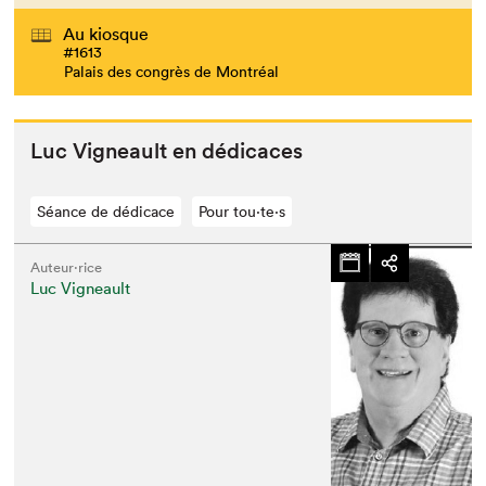
Au kiosque
#1613
Palais des congrès de Montréal
Luc Vigneault en dédicaces
Séance de dédicace
Pour tou⋅te⋅s
Auteur·rice
Luc Vigneault