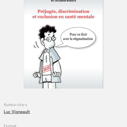
Espace enseignant·e·s
Espace pro
Auteur·rice·s
Luc Vigneault
Format