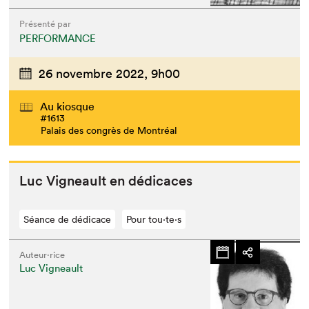
Présenté par
PERFORMANCE
26 novembre 2022,
9h00
Au kiosque
#1613
Palais des congrès de Montréal
Luc Vigneault en dédicaces
Séance de dédicace
Pour tou⋅te⋅s
Auteur·rice
Luc Vigneault