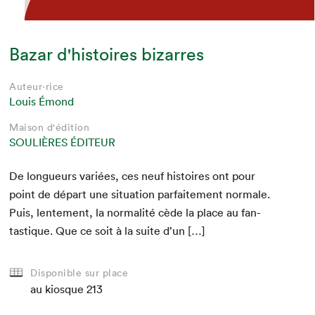
Bazar d'histoires bizarres
Auteur·rice
Louis Émond
Maison d'édition
SOULIÈRES ÉDITEUR
De longueurs var­iées, ces neuf his­toires ont pour
point de départ une sit­u­a­tion par­faite­ment nor­male.
Puis, lente­ment, la nor­mal­ité cède la place au fan­
tas­tique. Que ce soit à la suite d’un […]
Disponible sur place
au kiosque
213