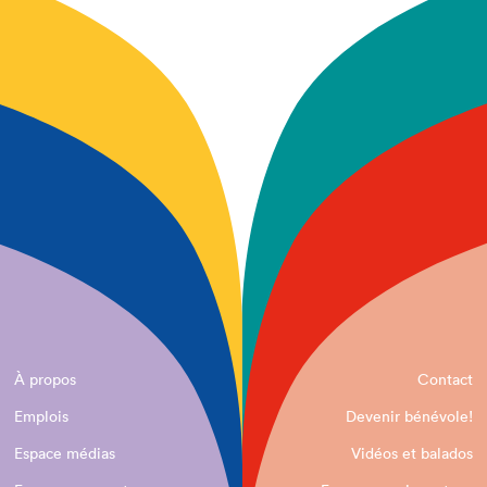
À propos
Contact
Emplois
Devenir bénévole!
Espace médias
Vidéos et balados