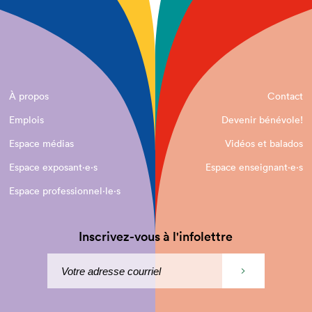
À propos
Contact
Emplois
Devenir bénévole!
Espace médias
Vidéos et balados
Espace exposant·e⋅s
Espace enseignant·e⋅s
Espace professionnel·le⋅s
Inscrivez-vous à l'infolettre