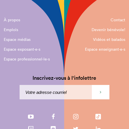
À propos
Contact
Emplois
Devenir bénévole!
Espace médias
Vidéos et balados
Espace exposant·e⋅s
Espace enseignant·e⋅s
Espace professionnel·le⋅s
Inscrivez-vous à l'infolettre