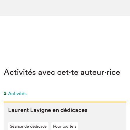
Activités avec cet·te auteur·rice
2
Activités
Lau­rent Lav­i­gne en dédicaces
Séance de dédicace
Pour tou⋅te⋅s