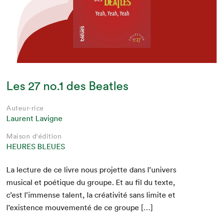
Les 27 no.1 des Beatles
Auteur·rice
Laurent Lavigne
Maison d'édition
HEURES BLEUES
La lec­ture de ce livre nous pro­jette dans l’univers
musi­cal et poé­tique du groupe. Et au fil du texte,
c’est l’immense tal­ent, la créa­tiv­ité sans lim­ite et
l’existence mou­ve­men­té de ce groupe […]