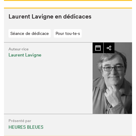
Lau­rent Lav­i­gne en dédicaces
Séance de dédicace
Pour tou⋅te⋅s
Auteur·rice
Laurent Lavigne
Présenté par
HEURES BLEUES