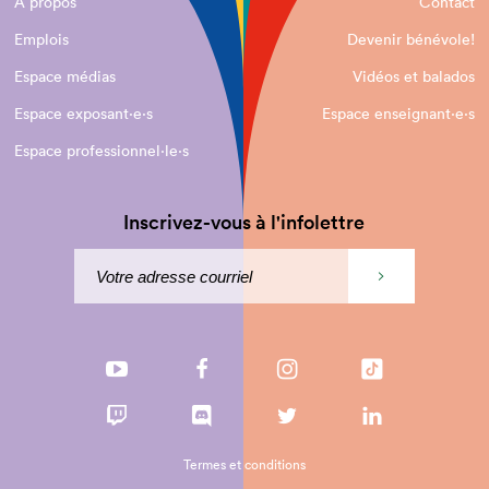
À propos
Contact
Emplois
Devenir bénévole!
Espace médias
Vidéos et balados
Espace exposant·e⋅s
Espace enseignant·e⋅s
Espace professionnel·le⋅s
Inscrivez-vous à l'infolettre
Termes et conditions