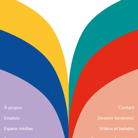
À propos
Contact
Emplois
Devenir bénévole!
Espace médias
Vidéos et balados