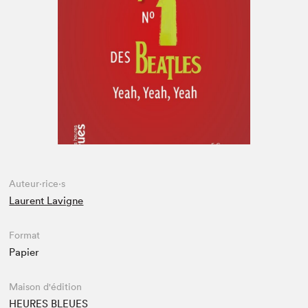
Espace enseignant·e·s
Espace pro
Auteur·rice·s
Laurent Lavigne
Format
Papier
Maison d'édition
HEURES BLEUES