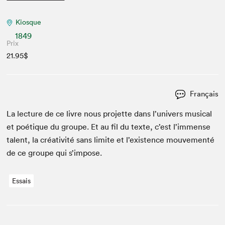
Kiosque
1849
Prix
21.95$
Français
La lec­ture de ce livre nous pro­jette dans l’univers musi­cal
et poé­tique du groupe. Et au fil du texte, c’est l’immense
tal­ent, la créa­tiv­ité sans lim­ite et l’existence mou­ve­men­té
de ce groupe qui s’impose.
Essais