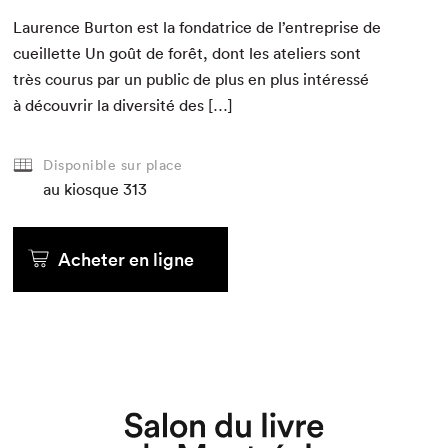
Lau­rence Bur­ton est la fon­da­trice de l’entreprise de
cueil­lette Un goût de forêt, dont les ate­liers sont
très cou­rus par un pub­lic de plus en plus intéressé
Que cherchez-vous?
à décou­vrir la diver­sité des […]
Disponible sur place
au kiosque
313
Acheter en ligne