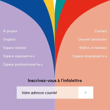
À propos
Contact
Emplois
Devenir bénévole!
Espace médias
Vidéos et balados
Espace exposant·e⋅s
Espace enseignant·e⋅s
Espace professionnel·le⋅s
Inscrivez-vous à l'infolettre