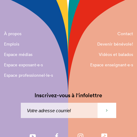
À propos
Contact
Emplois
Devenir bénévole!
Espace médias
Vidéos et balados
Espace exposant·e⋅s
Espace enseignant·e⋅s
Espace professionnel·le⋅s
Inscrivez-vous à l'infolettre