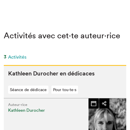
Activités avec cet·te auteur·rice
3
Activités
Kath­leen Durocher en dédicaces
Séance de dédicace
Pour tou⋅te⋅s
Auteur·rice
Kathleen Durocher