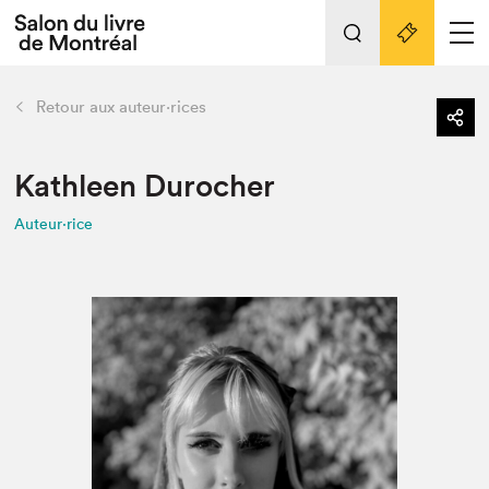
Tout sur l'édition 2022
Nos activités
retour
Retour aux auteur·rices
Actualités
Liens pratiques
Kathleen Durocher
Auteur·rice
Édition 2022
Vidéos et Balados
Planifier sa visite
Club de lecture Braindate
Nous connaître
Projets partenaires 2022
Espace médias
Espace exposant⋅e⋅s
Archives