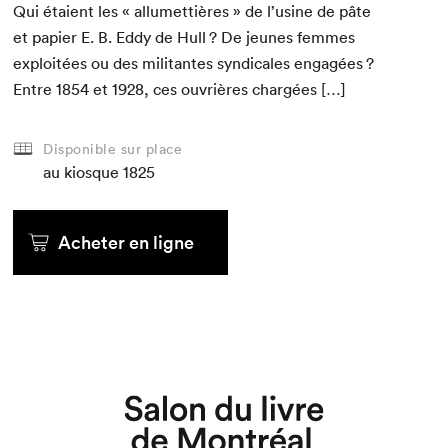
Qui étaient les « allumet­tières » de l’usine de pâte
et papi­er E. B. Eddy de Hull ? De jeunes femmes
exploitées ou des mil­i­tantes syn­di­cales engagées ?
Entre
1854
et
1928
, ces ouvrières chargées […]
Disponible sur place
au kiosque
1825
Que cherchez-vous?
Acheter en ligne