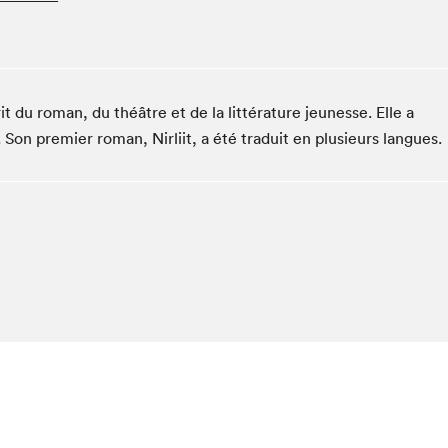
Club de lecture Braindate
Communication-Jeunesse au Salon
Le Salon dans ta classe
rit du roman, du théâtre et de la littérature jeunesse. Elle a
La Maison des libraires
 Son premier roman, Nirliit, a été traduit en plusieurs langues.
Liseur Public
Vitrine du Festival littéraire international Metropolis
bleu
La lecture en cadeau
L'Aparté
SLM PRO