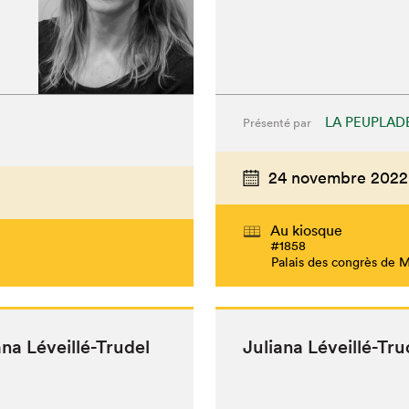
LA PEUPLAD
Présenté par
24 novembre 2022
Au kiosque
#1858
Palais des congrès de 
iana Léveillé-Trudel
Juliana Léveil­lé-Tr