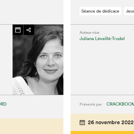
Séance de dédicace
Jeu
Auteur·rice
Juliana Léveillé-Trudel
ORD
CRACKBOO
Présenté par
hez-vous?
26 novembre 2022