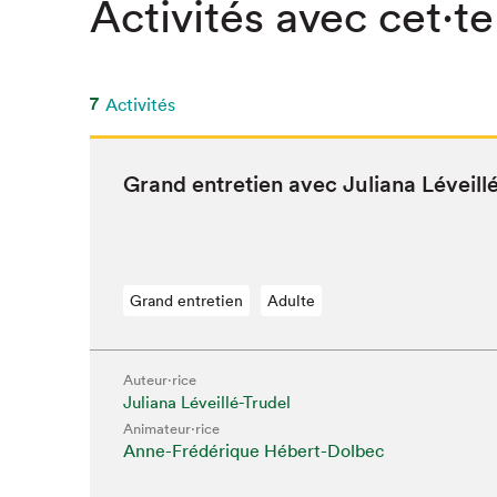
Activités avec cet·te
SLM 2020
SLM 2019
SLM 2018
7
Activités
Grand entre­tien avec Juliana Léveill
Grand entretien
Adulte
Auteur·rice
Juliana Léveillé-Trudel
Animateur⋅rice
Anne-Frédérique Hébert-Dolbec