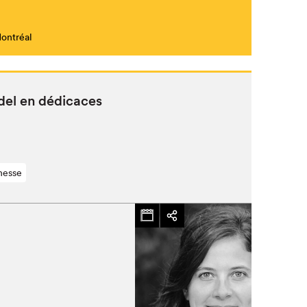
Montréal
Fermer
udel en dédicaces
nesse