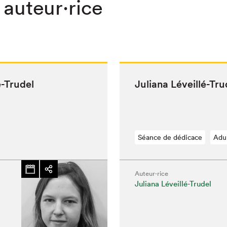
 auteur·rice
é-Trudel
Juliana Léveil­lé-Tr
Séance de dédicace
Adu
Auteur·rice
Juliana Léveillé-Trudel