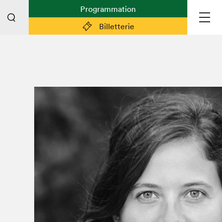
Programmation
Billetterie
Liens pratiques
Plan du Salon
Planifier sa visite (prix d'entrée,
horaire, info pratiques)
Billetterie: achetez vos billets!
FAQ visiteur·euse·s
Espace professionnel·le·s
Espace enseignant·e·s
Espace médias
Devenir bénévole
Espace exposant·e·s