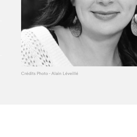
Le Salon dans la ville, espace
organisateur⋅rice
> SLM Pro
Crédits Photo - Alain Léveillé