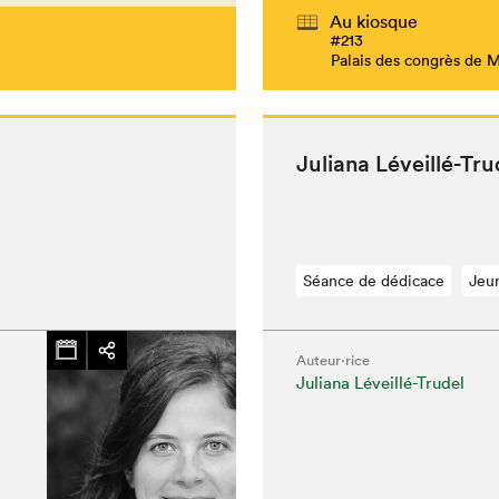
Au kiosque
#213
Palais des congrès de 
Juliana Léveil­lé-Tr
Séance de dédicace
Jeu
Auteur·rice
Juliana Léveillé-Trudel