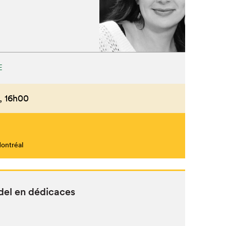
E
,
16h00
Montréal
udel en dédicaces