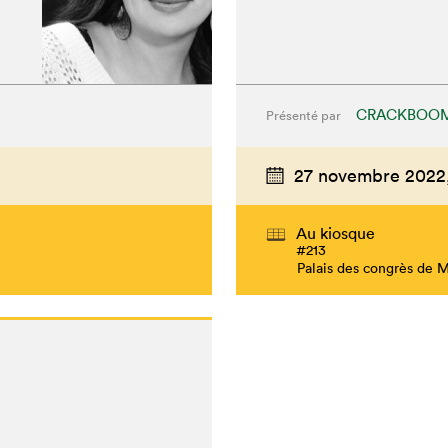
CRACKBOO
Présenté par
27 novembre 2022
Au kiosque
#213
Palais des congrès de 