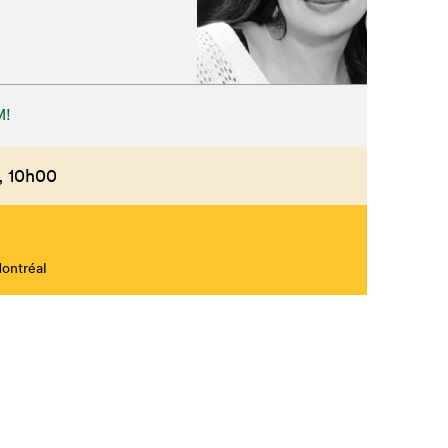
M!
,
10h00
Montréal