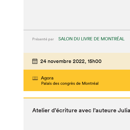
SALON DU LIVRE DE MONTRÉAL
Présenté par
24 novembre 2022,
15h00
Agora
Palais des congrès de Montréal
Ate­lier d’écri­t­ure avec l’au­teure Jul