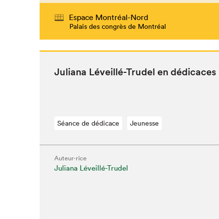
Espace Montréal-Nord
Palais des congrès de Montréal
Juliana Léveil­lé-Trudel en dédicaces
Séance de dédicace
Jeunesse
Auteur·rice
Juliana Léveillé-Trudel