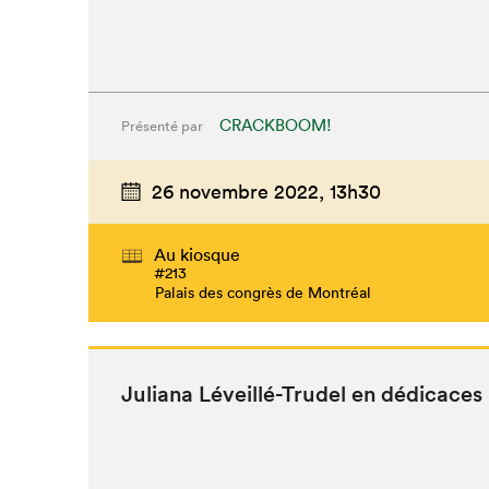
CRACKBOOM!
Présenté par
26 novembre 2022,
13h30
Au kiosque
#213
Palais des congrès de Montréal
Juliana Léveil­lé-Trudel en dédicaces