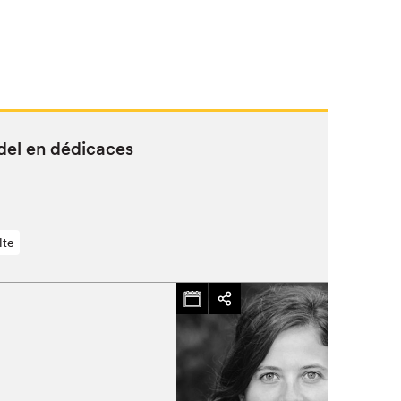
udel en dédicaces
lte