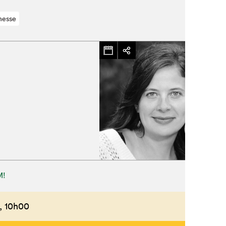
nesse
M!
,
10h00