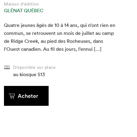
Maison d'édition
GLÉNAT QUÉBEC
Qua­tre jeunes âgés de
10
à
14
ans, qui n’ont rien en
com­mun, se retrou­vent un mois de juil­let au camp
de Ridge Creek, au pied des Rocheuses, dans
l’Ouest cana­di­en. Au fil des jours, l’ennui […]
Disponible sur place
au kiosque
513
Acheter