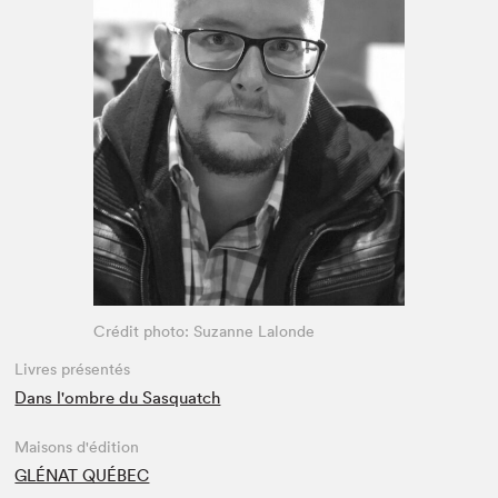
Espace enseignant·e·s
Espace pro
Crédit photo: Suzanne Lalonde
Livres présentés
Dans l'ombre du Sasquatch
Maisons d'édition
GLÉNAT QUÉBEC