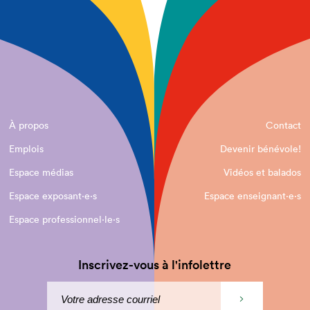
À propos
Contact
Emplois
Devenir bénévole!
Espace médias
Vidéos et balados
Espace exposant·e⋅s
Espace enseignant·e⋅s
Espace professionnel·le⋅s
Inscrivez-vous à l'infolettre