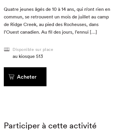
Qua­tre jeunes âgés de
10
à
14
ans, qui n’ont rien en
com­mun, se retrou­vent un mois de juil­let au camp
de Ridge Creek, au pied des Rocheuses, dans
l’Ouest cana­di­en. Au fil des jours, l’ennui […]
Disponible sur place
au kiosque
513
Acheter
Participer à cette activité