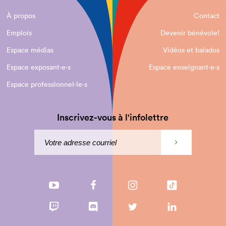
À propos
Contact
Emplois
Devenir bénévole!
Espace médias
Vidéos et balados
Espace exposant·e⋅s
Espace enseignant·e⋅s
Espace professionnel·le⋅s
Inscrivez-vous à l'infolettre