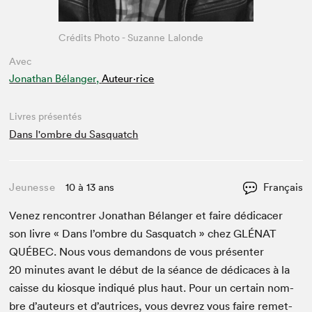
Crédits Photo - Suzanne Lalonde
Avec
Jonathan Bélanger,
Auteur·rice
Livres présentés
Dans l'ombre du Sasquatch
Jeunesse
10 à 13 ans
Français
Venez ren­con­tr­er Jonathan Bélanger et faire dédi­cac­er
son livre « Dans l’om­bre du Sasquatch » chez
GLÉ­NAT
QUÉBEC
. Nous vous deman­dons de vous présen­ter
20
min­utes avant le début de la séance de dédi­caces à la
caisse du kiosque indiqué plus haut. Pour un cer­tain nom­
bre d’auteurs et d’autrices, vous devrez vous faire remet­