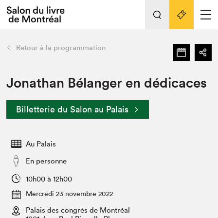
Tout sur l'édition 2022
Nos activités
retour
Retour à la programmation
Actualités
Liens pratiques
Jonathan Bélanger en dédicaces
Édition 2022
Billetterie du Salon au Palais
Vidéos et Balados
Planifier sa visite
Au Palais
Club de lecture Braindate
Nous connaître
En personne
Projets partenaires 2022
10h00 à 12h00
Espace médias
Mercredi 23 novembre 2022
Espace exposant⋅e⋅s
Archives
Palais des congrès de Montréal