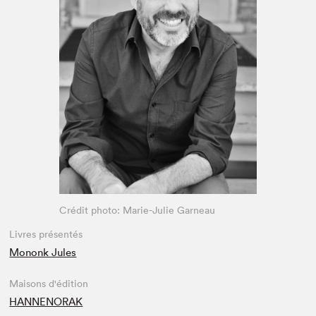
Espace enseignant·e·s
Espace pro
Crédit photo: Marie-Julie Garneau
Livres présentés
Mononk Jules
Maisons d'édition
HANNENORAK