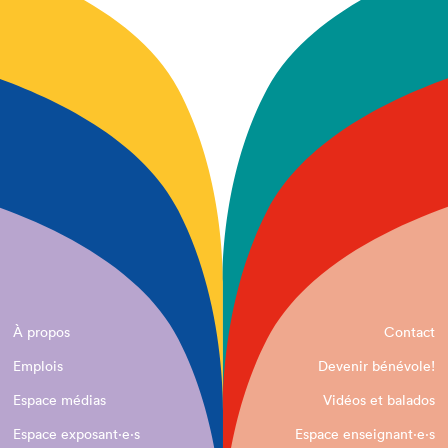
À propos
Contact
Emplois
Devenir bénévole!
Espace médias
Vidéos et balados
Espace exposant·e⋅s
Espace enseignant·e⋅s