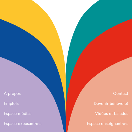
À propos
Contact
Emplois
Devenir bénévole!
Espace médias
Vidéos et balados
Espace exposant·e⋅s
Espace enseignant·e⋅s