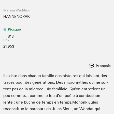
Maison d'édition
HANNENORAK
Kiosque
818
Prix
21.95$
Français
Il existe dans chaque famille des his­toires qui lais­sent des
traces pour des généra­tions. Des micromythes qui ne sor­
tent pas de la micro­cel­lule famil­iale. Qu’on entre­tient un
peu comme… comme le feu d’un poêle à com­bus­tion
lente : une bûche de temps en temps.Mononk Jules
recon­stitue le par­cours de Jules Sioui, un Wen­dat qui