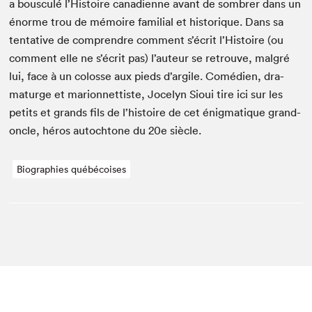
a bous­culé l’His­toire cana­di­enne avant de som­br­er dans un
énorme trou de mémoire famil­ial et his­torique. Dans sa
ten­ta­tive de com­pren­dre com­ment s’écrit l’His­toire (ou
com­ment elle ne s’écrit pas) l’au­teur se retrou­ve, mal­gré
lui, face à un colosse aux pieds d’argile. Comé­di­en, dra­
maturge et mar­i­on­net­tiste, Joce­lyn Sioui tire ici sur les
petits et grands fils de l’his­toire de cet énig­ma­tique grand-
oncle, héros autochtone du
20
e
siècle.
Biographies québécoises