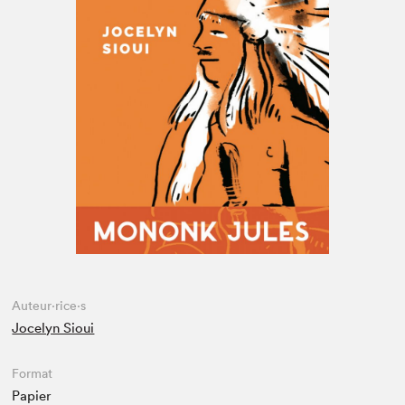
Espace enseignant·e·s
Espace pro
Auteur·rice·s
Jocelyn Sioui
Format
Papier