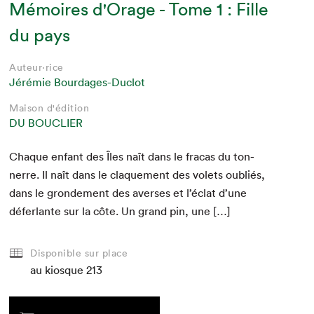
Mémoires d'Orage - Tome 1 : Fille
du pays
Auteur·rice
Jérémie Bourdages-Duclot
Maison d'édition
DU BOUCLIER
Chaque enfant des Îles naît dans le fra­cas du ton­
Que cherchez-vous?
nerre. Il naît dans le claque­ment des volets oubliés,
dans le gron­de­ment des avers­es et l’éclat d’une
défer­lante sur la côte. Un grand pin, une […]
Disponible sur place
au kiosque
213