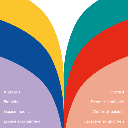
À propos
Contact
Emplois
Devenir bénévole!
Espace médias
Vidéos et balados
Espace exposant·e⋅s
Espace enseignant·e⋅s