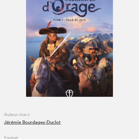
Espace enseignant·e·s
Espace pro
Auteur·rice·s
Jérémie Bourdages-Duclot
Format