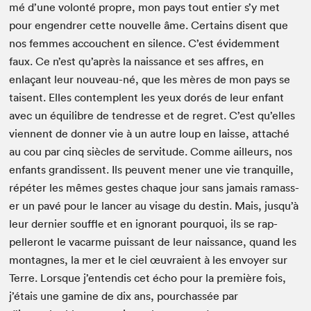
mé d’une volon­té pro­pre, mon pays tout entier s’y met
pour engen­dr­er cette nou­velle âme. Cer­tains dis­ent que
nos femmes accouchent en silence. C’est évidem­ment
faux. Ce n’est qu’après la nais­sance et ses affres, en
enlaçant leur nou­veau-né, que les mères de mon pays se
taisent. Elles con­tem­plent les yeux dorés de leur enfant
avec un équili­bre de ten­dresse et de regret. C’est qu’elles
vien­nent de don­ner vie à un autre loup en laisse, attaché
au cou par cinq siè­cles de servi­tude. Comme ailleurs, nos
enfants gran­dis­sent. Ils peu­vent men­er une vie tran­quille,
répéter les mêmes gestes chaque jour sans jamais ramass­
er un pavé pour le lancer au vis­age du des­tin. Mais, jusqu’à
leur dernier souf­fle et en igno­rant pourquoi, ils se rap­
pelleront le vacarme puis­sant de leur nais­sance, quand les
mon­tagnes, la mer et le ciel œuvraient à les envoy­er sur
Terre. Lorsque j’entendis cet écho pour la pre­mière fois,
j’étais une gamine de dix ans, pour­chas­sée par