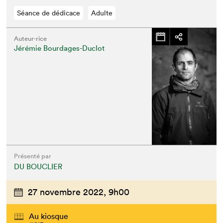
Séance de dédicace
Adulte
Auteur·rice
Jérémie Bourdages-Duclot
Présenté par
DU BOUCLIER
Que cherchez-vous?
27 novembre 2022,
9h00
Au kiosque