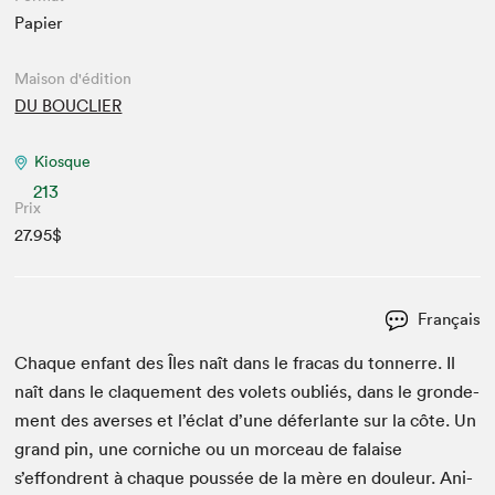
Papier
Maison d'édition
DU BOUCLIER
Kiosque
213
Prix
27.95$
Français
Chaque enfant des Îles naît dans le fra­cas du ton­nerre. Il
naît dans le claque­ment des volets oubliés, dans le gron­de­
ment des avers­es et l’éclat d’une défer­lante sur la côte. Un
grand pin, une cor­niche ou un morceau de falaise
s’effondrent à chaque poussée de la mère en douleur. Ani­