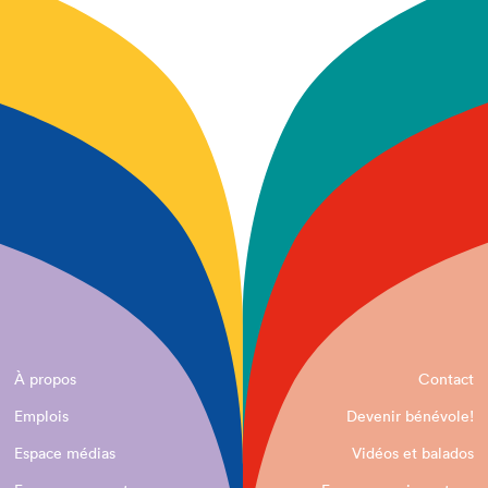
À propos
Contact
Emplois
Devenir bénévole!
Espace médias
Vidéos et balados