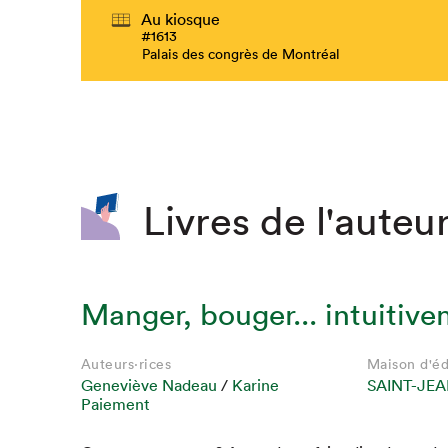
Au kiosque
#1613
Palais des congrès de Montréal
Livres de l'auteur
Manger, bouger... intuitiv
Auteurs·rices
Maison d'éd
Geneviève Nadeau
/
Karine
SAINT-JEA
Paiement