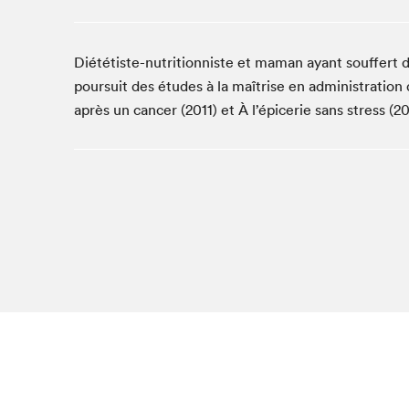
Studio Radio-Canada
Matinées scolaires
Diététiste-nutritionniste et maman ayant souffert
Les matins Petits bonheurs (0-5 ans)
poursuit des études à la maîtrise en administration 
Espace Lis-moi MTL (12-18 ans)
après un cancer (2011) et À l’épicerie sans stress (20
Le grand jeu de lecture à voix haute du Salon
Espace Montréal-Nord
Tapis rouge des écrivain·e·s
Zone Manga
La Grande tournée de Bologne (Coin de survie des
illustrateur·rice·s)
Espace jeunesse Desjardins
Archives
SLM 2021