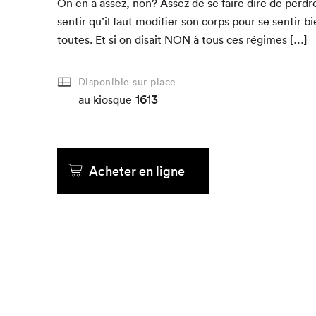
On en a assez, non? Assez de se faire dire de per­dr
sen­tir qu’il faut mod­i­fi­er son corps pour se sen­tir 
toutes. Et si on dis­ait
NON
à tous ces régimes […]
Disponible sur place
1613
au kiosque
Acheter en ligne