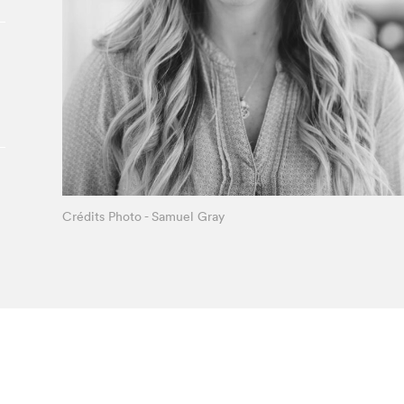
Le Salon dans la ville, espace
organisateur⋅rice
> SLM Pro
Crédits Photo - Samuel Gray