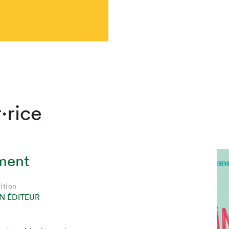
·rice
ement
ition
N ÉDITEUR