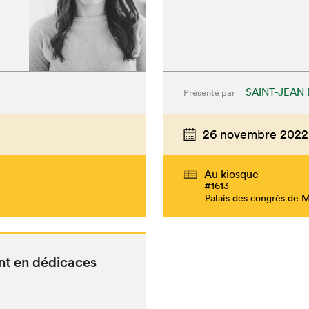
SAINT-JEAN 
Présenté par
26 novembre 2022
Au kiosque
#1613
Palais des congrès de 
nt en dédicaces