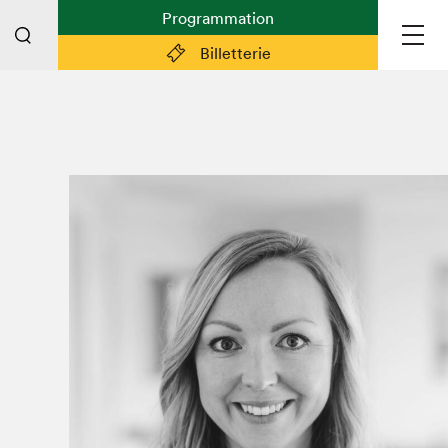
Programmation
Billetterie
Liens pratiques
Plan du Salon
Planifier sa visite (prix d'entrée,
horaire, info pratiques)
Billetterie: achetez vos billets!
FAQ visiteur·euse·s
Espace professionnel·le·s
Espace enseignant·e·s
Espace médias
Devenir bénévole
Espace exposant·e·s