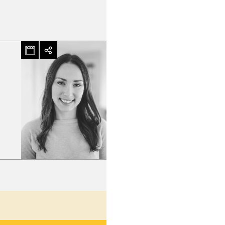
hez-vous?