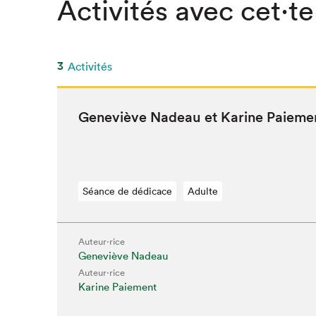
Activités avec cet·te
SLM 2020
SLM 2019
SLM 2018
3
Activités
Geneviève Nadeau et Karine Paieme
Séance de dédicace
Adulte
Auteur·rice
Geneviève Nadeau
Auteur·rice
Karine Paiement