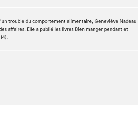
Club de lecture Braindate
Communication-Jeunesse au Salon
 d’un trouble du comportement alimentaire, Geneviève Nadeau
Le Salon dans ta classe
des affaires. Elle a publié les livres Bien manger pendant et
La Maison des libraires
14).
Liseur Public
Vitrine du Festival littéraire international Metropolis
bleu
La lecture en cadeau
L'Aparté
SLM PRO