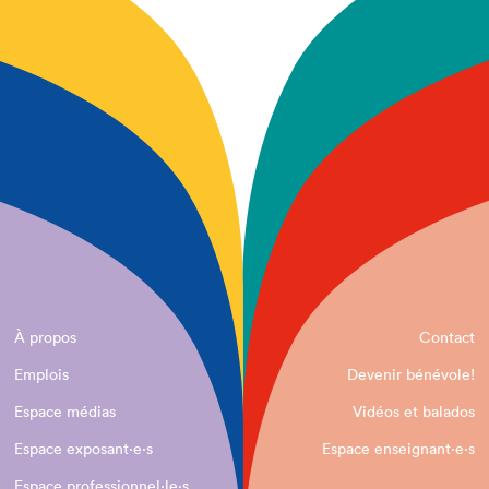
À propos
Contact
Emplois
Devenir bénévole!
Espace médias
Vidéos et balados
Espace exposant·e⋅s
Espace enseignant·e⋅s
Espace professionnel·le⋅s