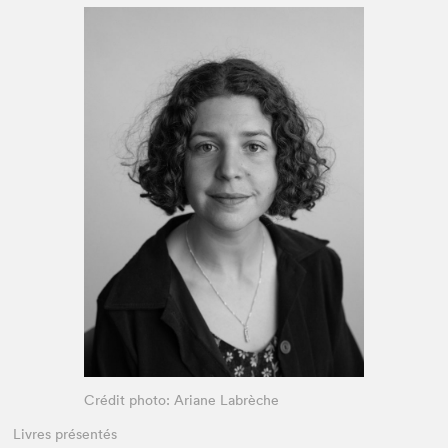
Espace enseignant·e·s
Espace pro
Crédit photo: Ariane Labrèche
Livres présentés