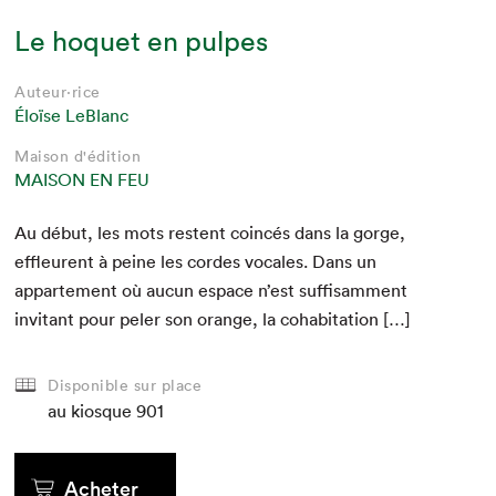
Le hoquet en pulpes
Auteur·rice
Éloïse LeBlanc
Maison d'édition
MAISON EN FEU
Au début, les mots restent coincés dans la gorge,
effleurent à peine les cordes vocales. Dans un
apparte­ment où aucun espace n’est suff­isam­ment
invi­tant pour pel­er son orange, la cohabitation […]
Disponible sur place
au kiosque
901
Acheter