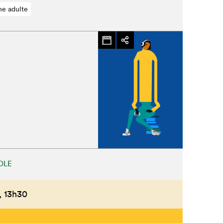
ne adulte
OLE
,
13h30