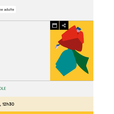
ne adulte
OLE
,
12h30