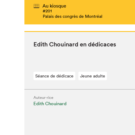
Au kiosque
#201
Palais des congrès de Montréal
Edith Chouinard en dédicaces
Séance de dédicace
Jeune adulte
Auteur·rice
Edith Chouinard