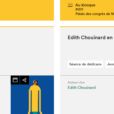
Au kiosque
#201
Palais des congrès de 
Edith Chouinard en
Séance de dédicace
Jeu
Auteur·rice
Edith Chouinard