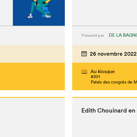
DE LA BAGN
Présenté par
26 novembre 2022
Au kiosque
#201
Palais des congrès de 
Edith Chouinard en