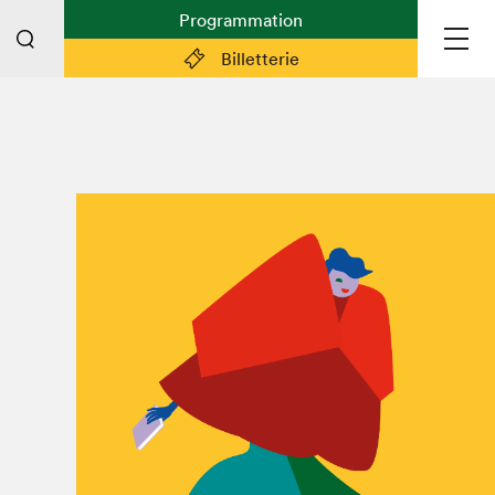
Programmation
Billetterie
Liens pratiques
Plan du Salon
Planifier sa visite (prix d'entrée,
horaire, info pratiques)
Billetterie: achetez vos billets!
FAQ visiteur·euse·s
Espace professionnel·le·s
Espace enseignant·e·s
Espace médias
Devenir bénévole
Espace exposant·e·s