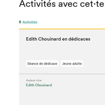
Activités avec cet·te
SLM 2020
SLM 2019
SLM 2018
8
Activités
Edith Chouinard en dédicaces
Séance de dédicace
Jeune adulte
Auteur·rice
Edith Chouinard