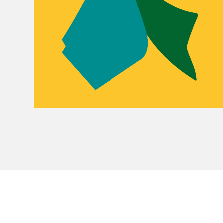
Le Salon dans la ville, espace
organisateur⋅rice
> SLM Pro