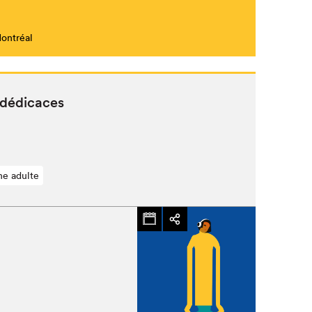
Montréal
Fermer
 dédicaces
ne adulte