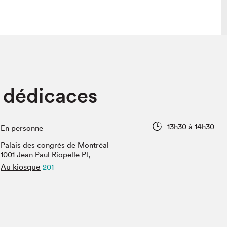
 visite
Nous connaître
 dédicaces
lon
À propos
ée
Mission et valeurs
uverture
Équipe
13h30 à 14h30
En personne
au Salon
Politique de prévention du
harcèlement
Palais des congrès de Montréal
al Traiteur
1001 Jean Paul Riopelle Pl,
Politique d’écoresponsabilité
uestions des
Au kiosque
201
e⋅s