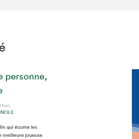
té
e personne,
e
ition
GNOLE
ulin qui écume les
e meilleure joueuse