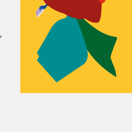
Le Salon dans la ville, espace
organisateur⋅rice
> SLM Pro
s