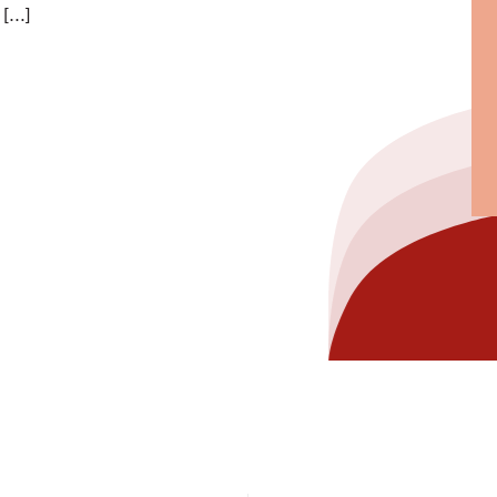
 […]
hez-vous?