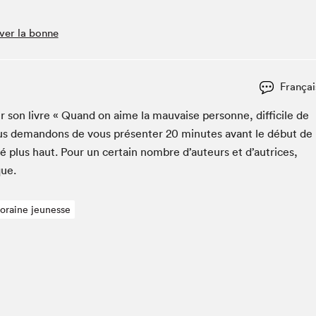
Club de lecture Braindate
ver la bonne
Communication-Jeunesse au Salon
Le Salon dans ta classe
La Maison des libraires
Françai
Liseur Public
r son livre « Quand on aime la mau­vaise per­son­ne, dif­fi­cile de
Vitrine du Festival littéraire international Metropolis
bleu
us deman­dons de vous présen­ter
20
min­utes avant le début de
La lecture en cadeau
é plus haut. Pour un cer­tain nom­bre d’auteurs et d’autrices,
L'Aparté
que.
SLM PRO
poraine jeunesse