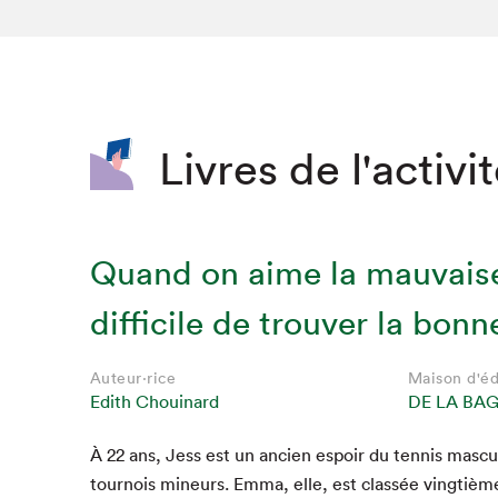
SLM 2020
SLM 2019
SLM 2018
Livres de l'activi
Quand on aime la mauvais
difficile de trouver la bonn
Auteur·rice
Maison d'éd
Edith Chouinard
DE LA BA
À
22
ans, Jess est un ancien espoir du ten­nis mas­c
tournois mineurs. Emma, elle, est classée vingtièm