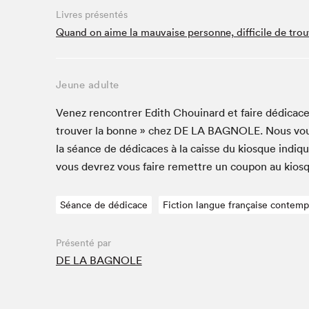
Livres présentés
Studio Radio-Canada
Quand on aime la mauvaise personne, difficile de trou
Matinées scolaires
Les matins Petits bonheurs (0-5 ans)
Espace Lis-moi MTL (12-18 ans)
Jeune adulte
Le grand jeu de lecture à voix haute du Salon
Venez ren­con­tr­er Edith Chouinard et faire dédi­cac­e
Espace Montréal-Nord
trou­ver la bonne » chez
DE
LA
BAG­NOLE
. Nous vo
Tapis rouge des écrivain·e·s
la séance de dédi­caces à la caisse du kiosque indiqu
Zone Manga
vous devrez vous faire remet­tre un coupon au kios
La Grande tournée de Bologne (Coin de survie des
illustrateur·rice·s)
Séance de dédicace
Fiction langue française contem
Espace jeunesse Desjardins
Présenté par
DE LA BAGNOLE
Archives
SLM 2021