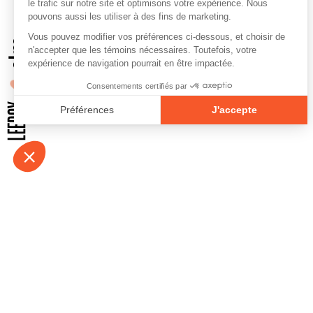
À propos
Contact
Emplois
Devenir bénévo
Espace médias
Vidéos et balad