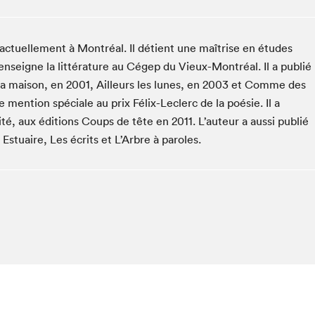
Club de lecture Braindate
Communication-Jeunesse au Salon
ctuellement à Montréal. Il détient une maîtrise en études
Le Salon dans ta classe
enseigne la littérature au Cégep du Vieux-Montréal. Il a publié
La Maison des libraires
r la maison, en 2001, Ailleurs les lunes, en 2003 et Comme des
Liseur Public
e mention spéciale au prix Félix-Leclerc de la poésie. Il a
Vitrine du Festival littéraire international Metropolis
, aux éditions Coups de tête en 2011. L’auteur a aussi publié
bleu
Estuaire, Les écrits et L’Arbre à paroles.
La lecture en cadeau
L'Aparté
SLM PRO