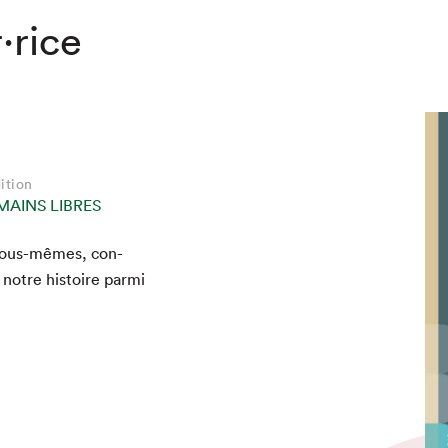
·rice
ition
MAINS LIBRES
e nous-mêmes, con­
notre his­toire par­mi