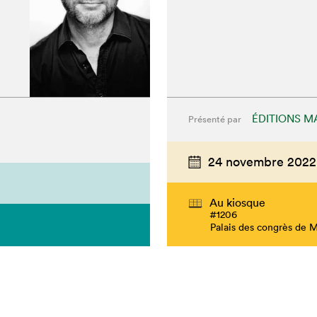
ÉDITIONS MA
Présenté par
24 novembre 2022
Au kiosque
#1206
hez-vous?
Palais des congrès de 