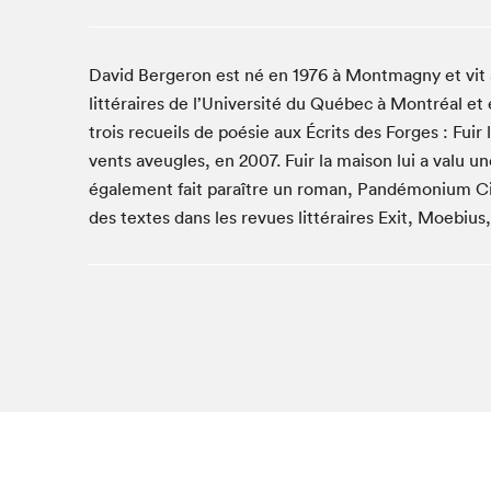
Studio Radio-Canada
Matinées scolaires
David Bergeron est né en 1976 à Montmagny et vit a
Les matins Petits bonheurs (0-5 ans)
littéraires de l’Université du Québec à Montréal et 
Espace Lis-moi MTL (12-18 ans)
trois recueils de poésie aux Écrits des Forges : Fui
Le grand jeu de lecture à voix haute du Salon
vents aveugles, en 2007. Fuir la maison lui a valu un
Espace Montréal-Nord
également fait paraître un roman, Pandémonium Cité
des textes dans les revues littéraires Exit, Moebius, 
Tapis rouge des écrivain·e·s
Zone Manga
La Grande tournée de Bologne (Coin de survie des
illustrateur·rice·s)
Espace jeunesse Desjardins
Archives
SLM 2021