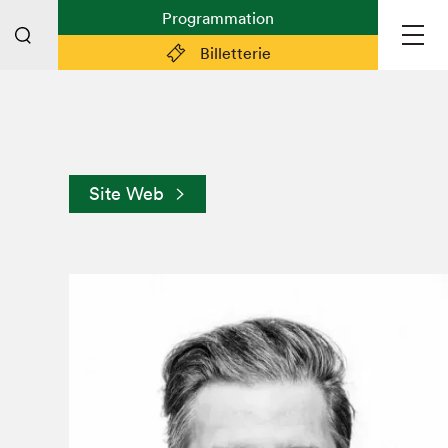
Programmation
Billetterie
Liens pratiques
Plan du Salon
Site Web
Planifier sa visite (prix d'entrée,
horaire, info pratiques)
Billetterie: achetez vos billets!
FAQ visiteur·euse·s
Espace professionnel·le·s
Espace enseignant·e·s
Espace médias
Devenir bénévole
Espace exposant·e·s