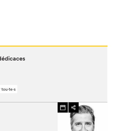
dédicaces
 tou⋅te⋅s