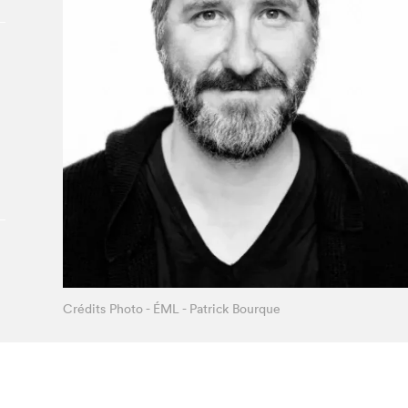
Le Salon dans la ville, espace
organisateur⋅rice
> SLM Pro
Crédits Photo - ÉML - Patrick Bourque