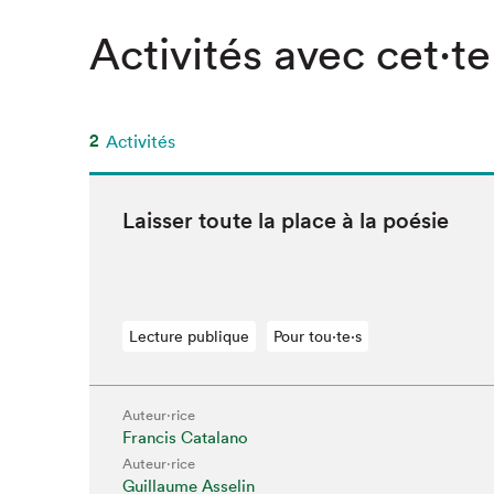
SLM 2020
Activités avec cet·te
SLM 2019
SLM 2018
2
Activités
Laiss­er toute la place à la poésie
Lecture publique
Pour tou⋅te⋅s
Auteur·rice
Francis Catalano
Auteur·rice
Guillaume Asselin