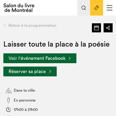
Tout sur l'édition 2022
Nos activités
retour
Retour à la programmation
Actualités
Liens pratiques
Laisser toute la place à la poésie
Édition 2022
Voir l'événement Facebook
Vidéos et Balados
Planifier sa visite
Réserver sa place
Club de lecture Braindate
Nous connaître
Dans la ville
Projets partenaires 2022
Espace médias
En personne
Espace exposant⋅e⋅s
Archives
17h00 à 21h00