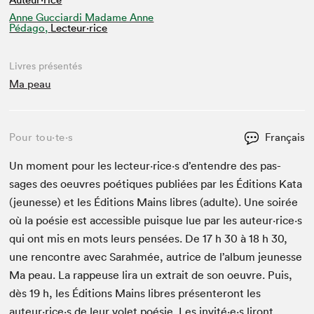
Anne Gucciardi Madame Anne
Pédago,
Lecteur·rice
Livres présentés
Ma peau
Pour tou⋅te⋅s
Français
Un moment pour les lecteur·rice·s d’en­ten­dre des pas­
sages des oeu­vres poé­tiques pub­liées par les Édi­tions Kata
(jeunesse) et les Édi­tions Mains libres (adulte). Une soirée
où la poésie est acces­si­ble puisque lue par les auteur·rice·s
qui ont mis en mots leurs pen­sées. De
17
h
30
à
18
h
30
,
une ren­con­tre avec Sarah­mée, autrice de l’al­bum jeunesse
Ma peau. La rappeuse lira un extrait de son oeu­vre. Puis,
dès
19
h, les Édi­tions Mains libres présen­teront les
auteur·rice·s de leur volet poésie. Les invité·e·s liront