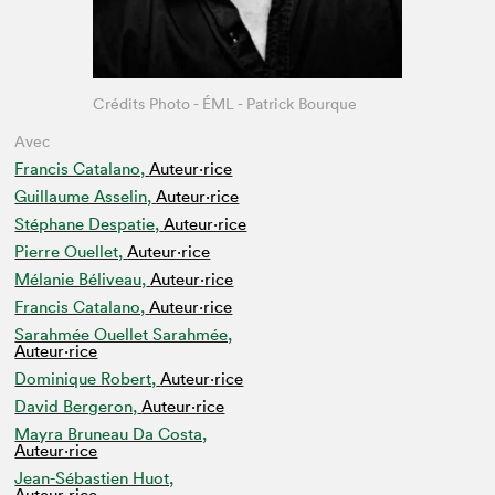
Crédits Photo - ÉML - Patrick Bourque
Avec
Francis Catalano,
Auteur·rice
Guillaume Asselin,
Auteur·rice
Stéphane Despatie,
Auteur·rice
Pierre Ouellet,
Auteur·rice
Mélanie Béliveau,
Auteur·rice
Francis Catalano,
Auteur·rice
Sarahmée Ouellet Sarahmée,
Auteur·rice
Dominique Robert,
Auteur·rice
David Bergeron,
Auteur·rice
Mayra Bruneau Da Costa,
Auteur·rice
Jean-Sébastien Huot,
Auteur·rice