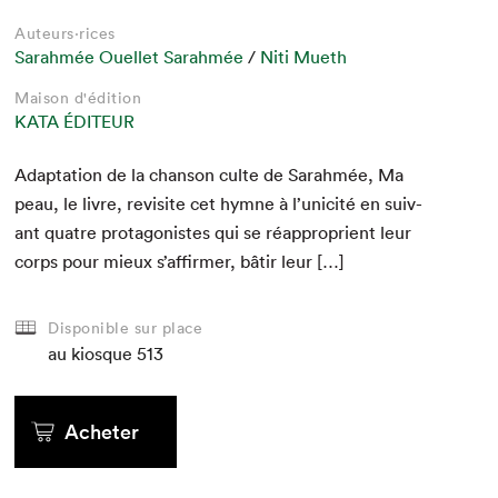
Auteurs·rices
Sarahmée Ouellet Sarahmée
/
Niti Mueth
Maison d'édition
KATA ÉDITEUR
Adap­ta­tion de la chan­son culte de Sarah­mée, Ma
peau, le livre, revis­ite cet hymne à l’unicité en suiv­
ant qua­tre pro­tag­o­nistes qui se réap­pro­prient leur
corps pour mieux s’affirmer, bâtir leur […]
Disponible sur place
au kiosque
513
Acheter