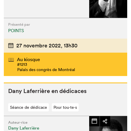
Présenté par
POINTS
27 novembre 2022,
13h30
Au kiosque
#1213
Palais des congrès de Montréal
Dany Lafer­rière en dédicaces
Séance de dédicace
Pour tou⋅te⋅s
Auteur·rice
Dany Laferrière