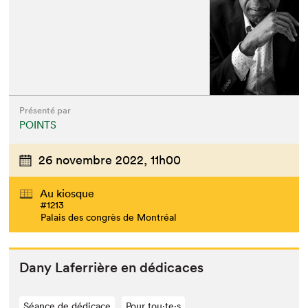
Présenté par
POINTS
26 novembre 2022,
11h00
Au kiosque
#1213
Palais des congrès de Montréal
Dany Lafer­rière en dédicaces
Séance de dédicace
Pour tou⋅te⋅s