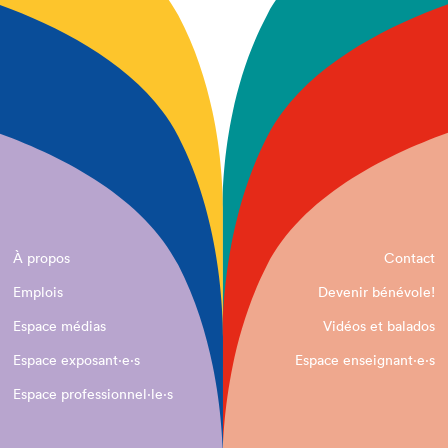
À propos
Contact
Emplois
Devenir bénévole!
Espace médias
Vidéos et balados
Espace exposant·e⋅s
Espace enseignant·e⋅s
Espace professionnel·le⋅s