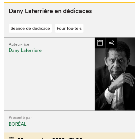
Dany Lafer­rière en dédicaces
Séance de dédicace
Pour tou⋅te⋅s
Auteur·rice
Dany Laferrière
Présenté par
BORÉAL