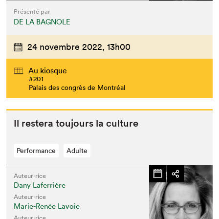
Présenté par
DE LA BAGNOLE
24 novembre 2022,
13h00
Au kiosque
#201
Palais des congrès de Montréal
Il restera tou­jours la culture
Performance
Adulte
Auteur·rice
Dany Laferrière
Auteur·rice
Marie-Renée Lavoie
Auteur·rice