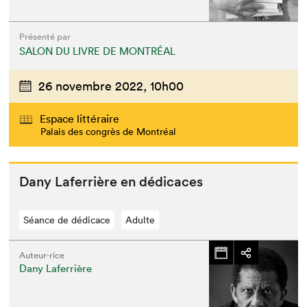
Présenté par
SALON DU LIVRE DE MONTRÉAL
26 novembre 2022,
10h00
Espace littéraire
Palais des congrès de Montréal
Dany Lafer­rière en dédicaces
Séance de dédicace
Adulte
Auteur·rice
Dany Laferrière