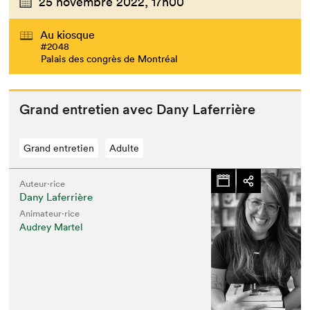
25 novembre 2022,
17h00
Au kiosque
#2048
Palais des congrès de Montréal
Grand entre­tien avec Dany Laferrière
Grand entretien
Adulte
Auteur·rice
Dany Laferrière
Animateur⋅rice
Audrey Martel