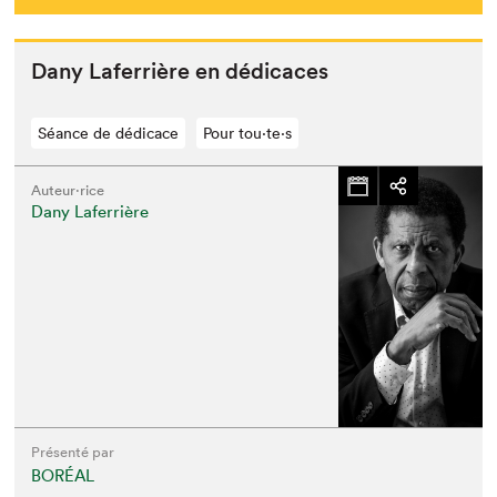
Dany Lafer­rière en dédicaces
Séance de dédicace
Pour tou⋅te⋅s
Auteur·rice
Dany Laferrière
Présenté par
BORÉAL