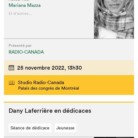
Mariana Mazza
Et d'autres...
Présenté par
RADIO-CANADA
25 novembre 2022,
13h30
Studio Radio-Canada
Palais des congrès de Montréal
Dany Lafer­rière en dédicaces
Séance de dédicace
Jeunesse