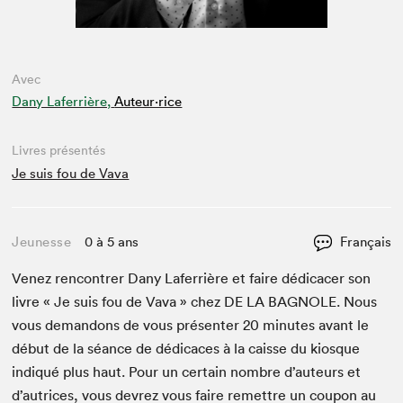
Avec
Dany Laferrière,
Auteur·rice
Livres présentés
Je suis fou de Vava
Jeunesse
0 à 5 ans
Français
Venez ren­con­tr­er Dany Lafer­rière et faire dédi­cac­er son
livre « Je suis fou de Vava » chez
DE
LA
BAG­NOLE
. Nous
vous deman­dons de vous présen­ter
20
min­utes avant le
début de la séance de dédi­caces à la caisse du kiosque
indiqué plus haut. Pour un cer­tain nom­bre d’auteurs et
d’autrices, vous devrez vous faire remet­tre un coupon au