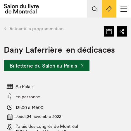
Tout sur l'édition 2022
Nos activités
retour
Retour à la programmation
Actualités
Liens pratiques
Dany Laferrière en dédicaces
Édition 2022
Billetterie du Salon au Palais
Vidéos et Balados
Planifier sa visite
Au Palais
Club de lecture Braindate
Nous connaître
En personne
Projets partenaires 2022
13h00 à 14h00
Espace médias
Jeudi 24 novembre 2022
Espace exposant⋅e⋅s
Archives
Palais des congrès de Montréal