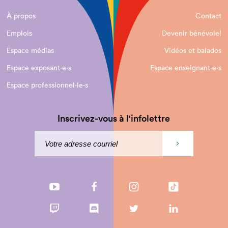
À propos
Contact
Emplois
Devenir bénévole!
Espace médias
Vidéos et balados
Espace exposant·e⋅s
Espace enseignant·e⋅s
Espace professionnel·le⋅s
Inscrivez-vous à l'infolettre