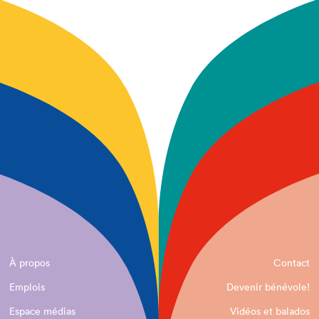
À propos
Contact
Emplois
Devenir bénévole!
Espace médias
Vidéos et balados