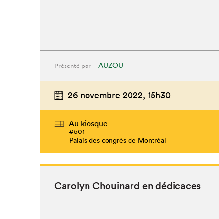
AUZOU
Présenté par
26 novembre 2022,
15h30
Au kiosque
#501
Palais des congrès de Montréal
Car­olyn Chouinard en dédicaces