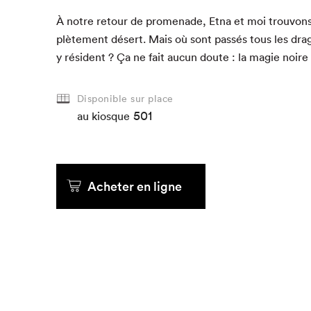
15
15
15
À notre retour de prom­e­nade, Etna et moi trou­von
10
10
10
plète­ment désert. Mais où sont passés tous les dra
y rési­dent ? Ça ne fait aucun doute : la magie noire
au kiosque
au kiosque
au kiosque
Disponible sur place
501
au kiosque
au kiosque
au kiosque
au kiosque
au kiosque
au kiosque
Acheter
Acheter
Acheter
Acheter en ligne
Acheter en ligne
Acheter en ligne
Acheter en ligne
Acheter en ligne
Acheter en ligne