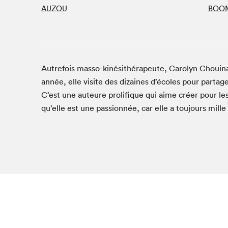
AUZOU
BOOM
Studio Radio-Canada
Matinées scolaires
Les matins Petits bonheurs (0-5 ans)
Espace Lis-moi MTL (12-18 ans)
Autrefois masso-kinésithérapeute, Carolyn Chouinar
Le grand jeu de lecture à voix haute du Salon
année, elle visite des dizaines d’écoles pour partage
Espace Montréal-Nord
C’est une auteure prolifique qui aime créer pour le
Tapis rouge des écrivain·e·s
qu’elle est une passionnée, car elle a toujours mille
Zone Manga
La Grande tournée de Bologne (Coin de survie des
illustrateur·rice·s)
Espace jeunesse Desjardins
Archives
SLM 2021