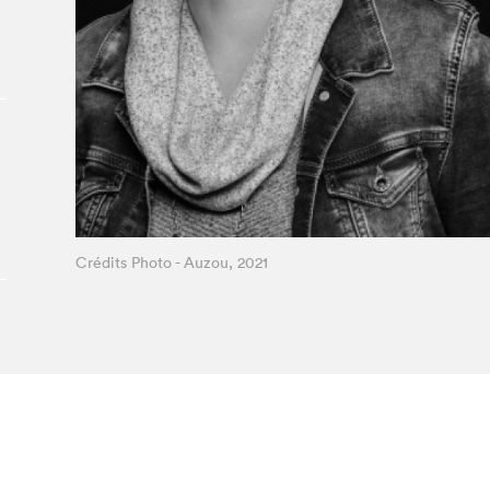
Le Salon dans la ville, espace
organisateur⋅rice
> SLM Pro
Crédits Photo - Auzou, 2021