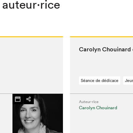
 auteur·rice
Car­olyn Chouinard
Séance de dédicace
Jeu
Auteur·rice
Carolyn Chouinard