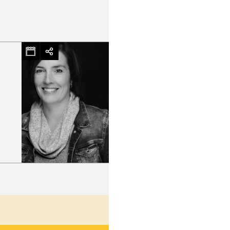
hez-vous?