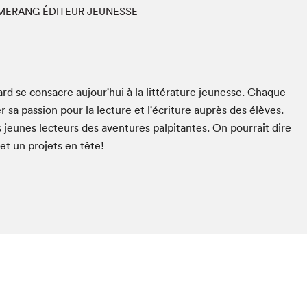
ERANG ÉDITEUR JEUNESSE
Club de lecture Braindate
Communication-Jeunesse au Salon
Le Salon dans ta classe
La Maison des libraires
d se consacre aujour'hui à la littérature jeunesse. Chaque
Liseur Public
r sa passion pour la lecture et l'écriture auprès des élèves.
Vitrine du Festival littéraire international Metropolis
bleu
s jeunes lecteurs des aventures palpitantes. On pourrait dire
 et un projets en tête!
La lecture en cadeau
L'Aparté
SLM PRO