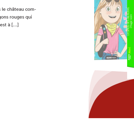
s le château com­
g­ons rouges qui
 est à […]