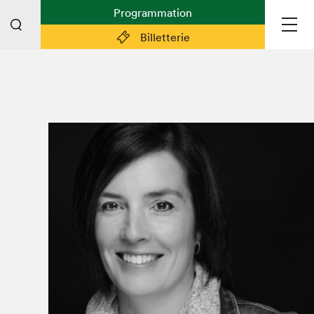
Programmation
Billetterie
Liens pratiques
Plan du Salon
Planifier sa visite (prix d'entrée,
horaire, info pratiques)
Billetterie: achetez vos billets!
FAQ visiteur·euse·s
Espace professionnel·le·s
Espace enseignant·e·s
Espace médias
Devenir bénévole
Espace exposant·e·s