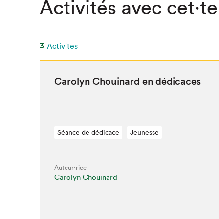
Activités avec cet·te
SLM 2020
SLM 2019
SLM 2018
3
Activités
Car­olyn Chouinard en dédicaces
Séance de dédicace
Jeunesse
Auteur·rice
Carolyn Chouinard