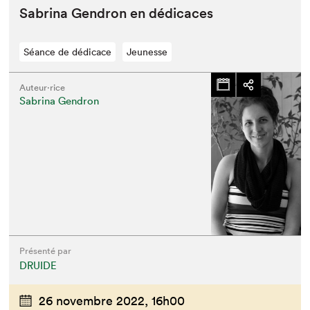
Sab­ri­na Gen­dron en dédicaces
Séance de dédicace
Jeunesse
Que cherchez-vous?
Auteur·rice
Sabrina Gendron
Présenté par
DRUIDE
26 novembre 2022,
16h00