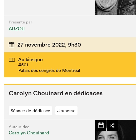
Présenté par
AUZOU
27 novembre 2022,
9h30
Au kiosque
#501
Palais des congrès de Montréal
Car­olyn Chouinard en dédicaces
Séance de dédicace
Jeunesse
Auteur·rice
Carolyn Chouinard