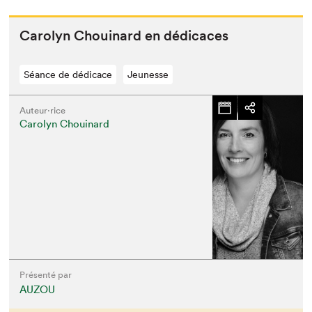
Car­olyn Chouinard en dédicaces
Séance de dédicace
Jeunesse
Auteur·rice
Carolyn Chouinard
Présenté par
AUZOU