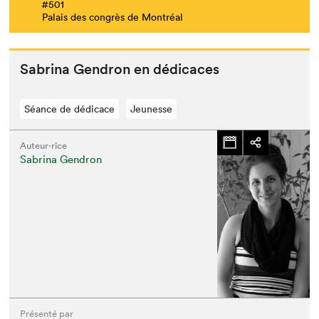
#501
Palais des congrès de Montréal
Sab­ri­na Gen­dron en dédicaces
Séance de dédicace
Jeunesse
Auteur·rice
Sabrina Gendron
Présenté par